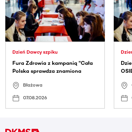
Ta sekcja zawiera treści przewijane w poziomie. Użyj kl
Dzień Dawcy szpiku
Dzie
Fura Zdrowia z kampanią "Cała
Dzi
Polska sprawdza znamiona
OSI
Błażowa
07.08.2026