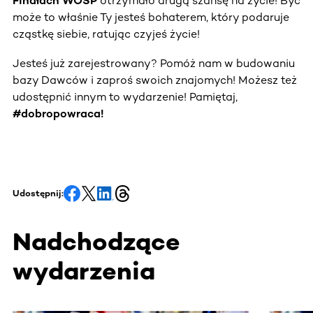
Finałach WOŚP
otrzymało drugą szansę na życie! Być
może to właśnie Ty jesteś bohaterem, który podaruje
cząstkę siebie, ratując czyjeś życie!
Jesteś już zarejestrowany? Pomóż nam w budowaniu
bazy Dawców i zaproś swoich znajomych! Możesz też
udostępnić innym to wydarzenie! Pamiętaj,
#dobropowraca!
Udostępnij:
Nadchodzące
wydarzenia