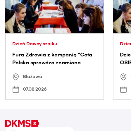
Dzień Dawcy szpiku
Dzie
Fura Zdrowia z kampanią "Cała
Dzi
Polska sprawdza znamiona
OSI
Błażowa
07.08.2026