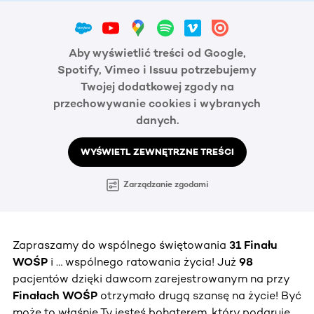
Aby wyświetlić treści od Google,
Spotify, Vimeo i Issuu potrzebujemy
Twojej dodatkowej zgody na
przechowywanie cookies i wybranych
danych.
WYŚWIETL ZEWNĘTRZNE TREŚCI
Zarządzanie zgodami
Zapraszamy do wspólnego świętowania
31 Finału
WOŚP
i … wspólnego ratowania życia! Już
98
pacjentów dzięki dawcom zarejestrowanym na przy
Finałach WOŚP
otrzymało drugą szansę na życie! Być
może to właśnie Ty jesteś bohaterem, który podaruje