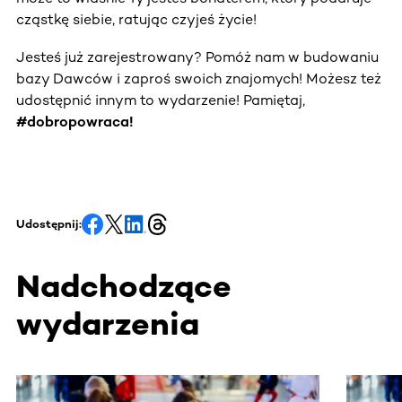
cząstkę siebie, ratując czyjeś życie!
Jesteś już zarejestrowany? Pomóż nam w budowaniu
bazy Dawców i zaproś swoich znajomych! Możesz też
udostępnić innym to wydarzenie! Pamiętaj,
#dobropowraca!
Udostępnij:
Nadchodzące
wydarzenia
Ta sekcja zawiera treści przewijane w poziomie. Użyj kl