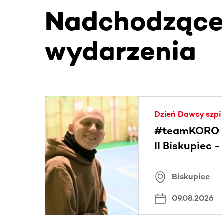
Nadchodząc
wydarzenia
Ta sekcja zawiera treści przewijane w poziomie
Dzień Dawcy szpi
#teamKORO 
II Biskupiec 
Wielkich Ser
Biskupiec
09.08.2026