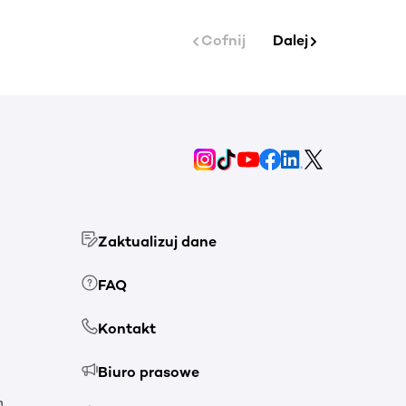
Cofnij
Dalej
Zaktualizuj dane
FAQ
Kontakt
Biuro prasowe
h