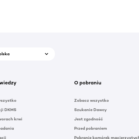
olska
wiedzy
O pobraniu
wszystko
Zobacz wszystko
cji DKMS
Szukanie Dawcy
orach krwi
Jest zgodność
badania
Przed pobraniem
acji
Pobranie komórek macierzystyc