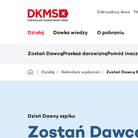
Zaktualizuj dane
F
Działaj
Dawka wiedzy
O pobraniu
Zostań Dawcą
Przekaż darowiznę
Pomóż inacz
Działaj
Kalendarz wydarzeń
Zostań Dawcą S
Dzień Dawcy szpiku
Zostań Dawc