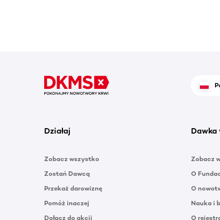
P
Działaj
Dawka 
Zobacz wszystko
Zobacz 
Zostań Dawcą
O Funda
Przekaż darowiznę
O nowotw
Pomóż inaczej
Nauka i 
Dołącz do akcji
O rejestr