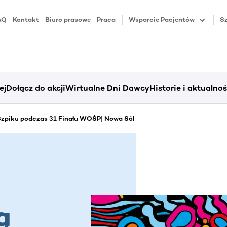
AQ
Kontakt
Biuro prasowe
Praca
Wsparcie Pacjentów
Sz
ej
Dołącz do akcji
Wirtualne Dni Dawcy
Historie i aktualnoś
zpiku podczas 31 Finału WOŚP| Nowa Sól
ą