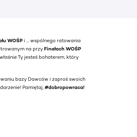
nału WOŚP
i … wspólnego ratowania
strowanym na przy
Finałach WOŚP
właśnie Ty jesteś bohaterem, który
owaniu bazy Dawców i zaproś swoich
darzenie! Pamiętaj,
#dobropowraca!