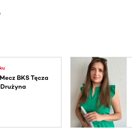
e
. Użyj klawisza Tab lub przesuń palcem, aby zobaczyć więce
ku
Mecz BKS Tęcza
- Drużyna
c