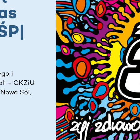
as
ŚP|
go i
oli - CKZiU
, Nowa Sól,