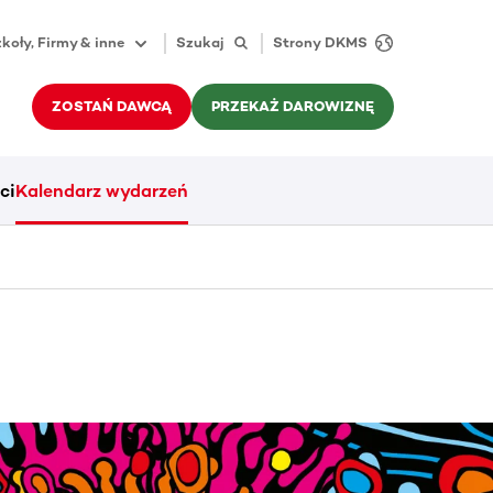
koły, Firmy & inne
Szukaj
Strony DKMS
ZOSTAŃ DAWCĄ
PRZEKAŻ DAROWIZNĘ
ci
Kalendarz wydarzeń