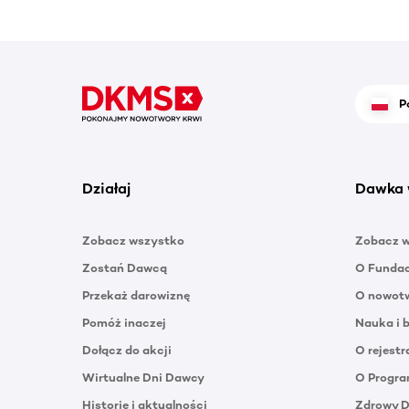
P
Działaj
Dawka 
Zobacz wszystko
Zobacz 
Zostań Dawcą
O Funda
Przekaż darowiznę
O nowotw
Pomóż inaczej
Nauka i 
Dołącz do akcji
O rejestr
Wirtualne Dni Dawcy
O Progra
Historie i aktualności
Zdrowy 