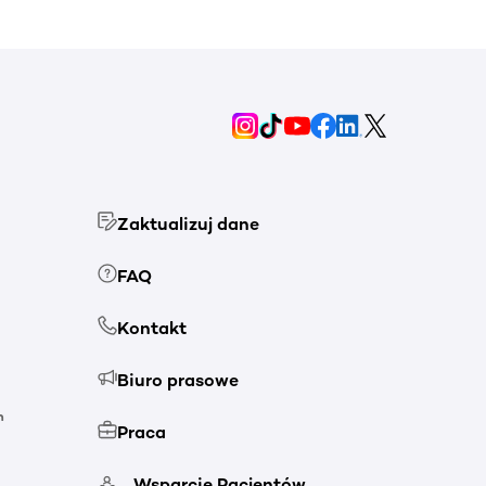
Zaktualizuj dane
FAQ
Kontakt
Biuro prasowe
h
Praca
Wsparcie Pacjentów