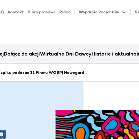
AQ
Kontakt
Biuro prasowe
Praca
Wsparcie Pacjentów
Sz
ej
Dołącz do akcji
Wirtualne Dni Dawcy
Historie i aktualnoś
zpiku podczas 31 Finału WOŚP| Nowogard
ą