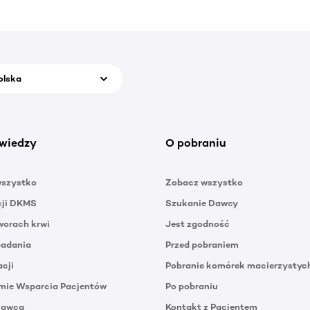
olska
wiedzy
O pobraniu
wszystko
Zobacz wszystko
cji DKMS
Szukanie Dawcy
orach krwi
Jest zgodność
badania
Przed pobraniem
acji
Pobranie komórek macierzystyc
mie Wsparcia Pacjentów
Po pobraniu
Dawca
Kontakt z Pacjentem