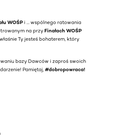
nału WOŚP
i … wspólnego ratowania
strowanym na przy
Finałach WOŚP
właśnie Ty jesteś bohaterem, który
owaniu bazy Dawców i zaproś swoich
darzenie! Pamiętaj,
#dobropowraca!
e