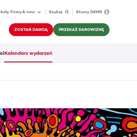
koły, Firmy & inne
Szukaj
Strony DKMS
ZOSTAŃ DAWCĄ
PRZEKAŻ DAROWIZNĘ
ci
Kalendarz wydarzeń