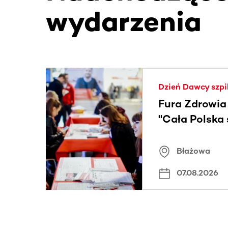
wydarzenia
Ta sekcja zawiera treści przewijane w poziomie
Dzień Dawcy szpi
Fura Zdrowia
"Cała Polska
znamiona
Błażowa
07.08.2026