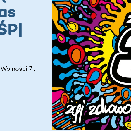
as
ŚP|
Wolności 7 ,