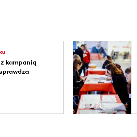
. Użyj klawisza Tab lub przesuń palcem, aby zobaczyć więce
ku
 z kampanią
 sprawdza