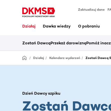
Zaktualizuj dane
F
Działaj
Dawka wiedzy
O pobraniu
Zostań Dawcą
Przekaż darowiznę
Pomóż inacz
Działaj
Kalendarz wydarzeń
Zostań Dawcą S
Dzień Dawcy szpiku
Zostań Dawc