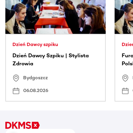
Dzień Dawcy szpiku
Dzie
Dzień Dawcy Szpiku | Stylista
Fura
Zdrowia
Pol
Bydgoszcz
06.08.2026