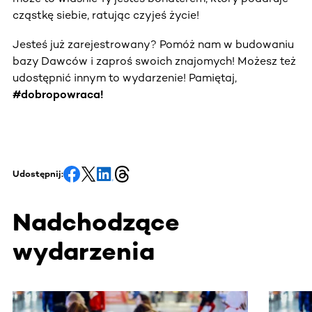
cząstkę siebie, ratując czyjeś życie!
Jesteś już zarejestrowany? Pomóż nam w budowaniu
bazy Dawców i zaproś swoich znajomych! Możesz też
udostępnić innym to wydarzenie! Pamiętaj,
#dobropowraca!
Udostępnij:
Nadchodzące
wydarzenia
Ta sekcja zawiera treści przewijane w poziomie. Użyj kl