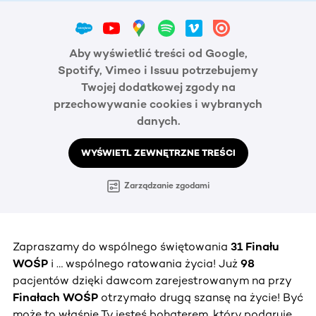
Aby wyświetlić treści od Google,
Spotify, Vimeo i Issuu potrzebujemy
Twojej dodatkowej zgody na
przechowywanie cookies i wybranych
danych.
WYŚWIETL ZEWNĘTRZNE TREŚCI
Zarządzanie zgodami
Zapraszamy do wspólnego świętowania
31 Finału
WOŚP
i … wspólnego ratowania życia! Już
98
pacjentów dzięki dawcom zarejestrowanym na przy
Finałach WOŚP
otrzymało drugą szansę na życie! Być
może to właśnie Ty jesteś bohaterem, który podaruje