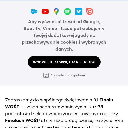
Aby wyświetlić treści od Google,
Spotify, Vimeo i Issuu potrzebujemy
Twojej dodatkowej zgody na
przechowywanie cookies i wybranych
danych.
WYŚWIETL ZEWNĘTRZNE TREŚCI
Zarządzanie zgodami
Zapraszamy do wspólnego świętowania
31 Finału
WOŚP
i … wspólnego ratowania życia! Już
98
pacjentów dzięki dawcom zarejestrowanym na przy
Finałach WOŚP
otrzymało drugą szansę na życie! Być
może to właśnie Ty jesteś bohaterem, który podaruje