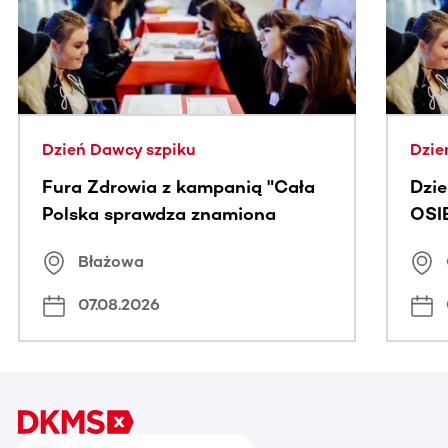
Dzień Dawcy szpiku
Dzie
Fura Zdrowia z kampanią "Cała
Dzi
Polska sprawdza znamiona
OSI
Błażowa
07.08.2026