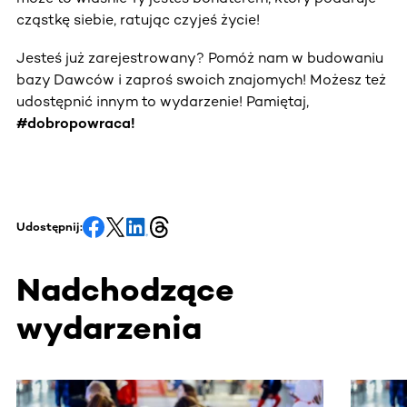
cząstkę siebie, ratując czyjeś życie!
Jesteś już zarejestrowany? Pomóż nam w budowaniu
bazy Dawców i zaproś swoich znajomych! Możesz też
udostępnić innym to wydarzenie! Pamiętaj,
#dobropowraca!
Udostępnij:
Nadchodzące
wydarzenia
Ta sekcja zawiera treści przewijane w poziomie. Użyj kl