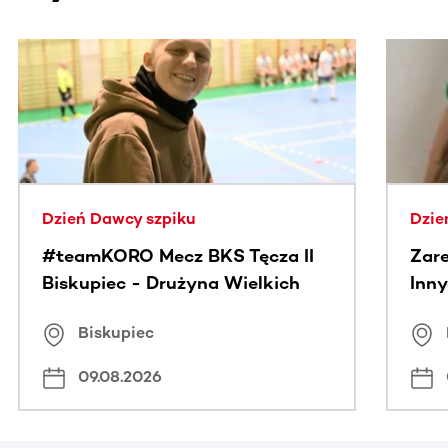
Ta sekcja zawiera treści przewijane w poziomie. Użyj kl
Dzień Dawcy szpiku
Dzie
#teamKORO Mecz BKS Tęcza II
Zare
Biskupiec - Drużyna Wielkich
Inny
Serc
Puc
Biskupiec
09.08.2026