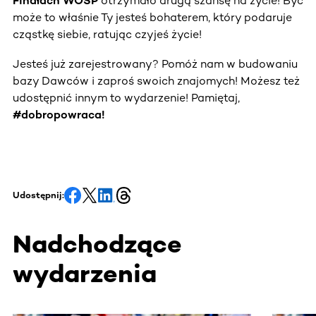
Finałach WOŚP
otrzymało drugą szansę na życie! Być
może to właśnie Ty jesteś bohaterem, który podaruje
cząstkę siebie, ratując czyjeś życie!
Jesteś już zarejestrowany? Pomóż nam w budowaniu
bazy Dawców i zaproś swoich znajomych! Możesz też
udostępnić innym to wydarzenie! Pamiętaj,
#dobropowraca!
Udostępnij:
Nadchodzące
wydarzenia