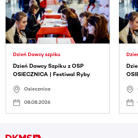
Ta sekcja zawiera treści przewijane w poziomie. Użyj kl
Dzień Dawcy szpiku
Dzie
Dzień Dawcy Szpiku z OSP
Dzi
OSIECZNICA | Festiwal Ryby
OSI
Osiecznica
08.08.2026