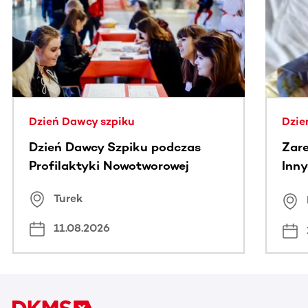
Ta sekcja zawiera treści przewijane w poziomie. Użyj kl
Dzień Dawcy szpiku
Dzie
Dzień Dawcy Szpiku podczas
Zare
Profilaktyki Nowotworowej
Inny
spo
Turek
Bus
11.08.2026