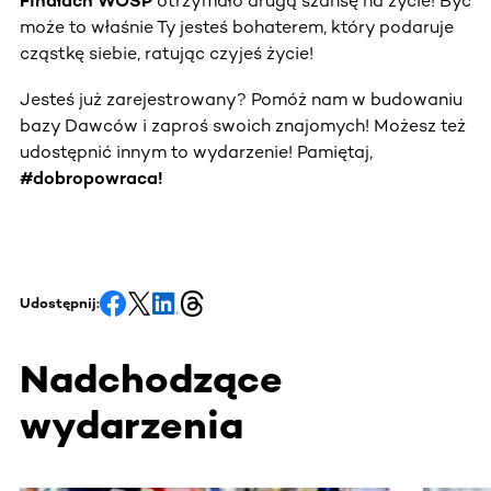
Finałach WOŚP
otrzymało drugą szansę na życie! Być
może to właśnie Ty jesteś bohaterem, który podaruje
cząstkę siebie, ratując czyjeś życie!
Jesteś już zarejestrowany? Pomóż nam w budowaniu
bazy Dawców i zaproś swoich znajomych! Możesz też
udostępnić innym to wydarzenie! Pamiętaj,
#dobropowraca!
Udostępnij:
Nadchodzące
wydarzenia