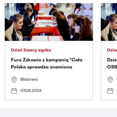
Ta sekcja zawiera treści przewijane w poziomie. Użyj kl
Dzień Dawcy szpiku
Dzie
Fura Zdrowia z kampanią "Cała
Dzi
Polska sprawdza znamiona
OSI
Błażowa
07.08.2026