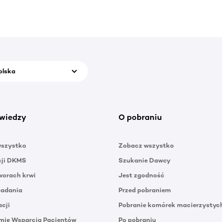
olska
wiedzy
O pobraniu
wszystko
Zobacz wszystko
cji DKMS
Szukanie Dawcy
orach krwi
Jest zgodność
badania
Przed pobraniem
acji
Pobranie komórek macierzystyc
mie Wsparcia Pacjentów
Po pobraniu