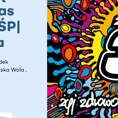
as
ŚP|
a
dek
ska Wola ,