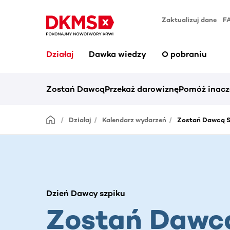
Zaktualizuj dane
F
Działaj
Dawka wiedzy
O pobraniu
Zostań Dawcą
Przekaż darowiznę
Pomóż inacz
Działaj
Kalendarz wydarzeń
Zostań Dawcą S
Dzień Dawcy szpiku
Zostań Dawc