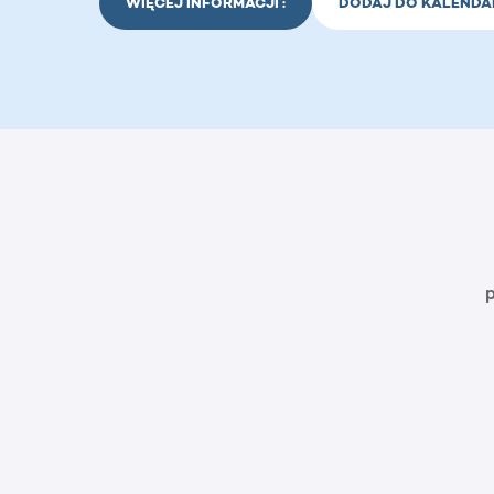
WIĘCEJ INFORMACJI :
DODAJ DO KALENDA