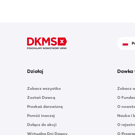
P
Działaj
Dawka 
Zobacz wszystko
Zobacz 
Zostań Dawcą
O Funda
Przekaż darowiznę
O nowotw
Pomóż inaczej
Nauka i 
Dołącz do akcji
O rejestr
Wirtualne Dni Dawcy
O Progra