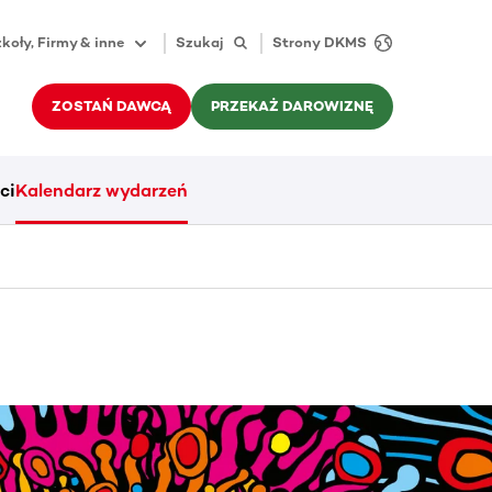
koły, Firmy & inne
Szukaj
Strony DKMS
ZOSTAŃ DAWCĄ
PRZEKAŻ DAROWIZNĘ
ci
Kalendarz wydarzeń