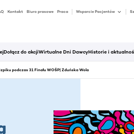
AQ
Kontakt
Biuro prasowe
Praca
Wsparcie Pacjentów
Sz
ej
Dołącz do akcji
Wirtualne Dni Dawcy
Historie i aktualnoś
zpiku podczas 31 Finału WOŚP| Zduńska Wola
ą