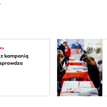
e
. Użyj klawisza Tab lub przesuń palcem, aby zobaczyć więce
ku
 z kampanią
 sprawdza