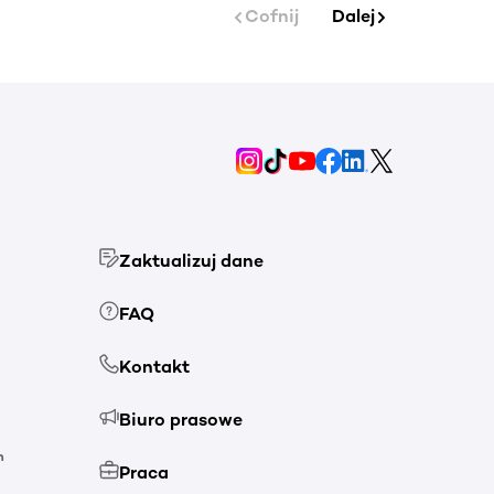
Cofnij
Dalej
Zaktualizuj dane
FAQ
Kontakt
Biuro prasowe
h
Praca