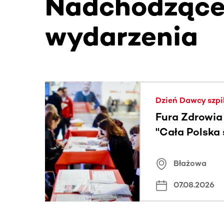
Nadchodząc
wydarzenia
Ta sekcja zawiera treści przewijane w poziomie
Dzień Dawcy szpi
Fura Zdrowia
"Cała Polska
znamiona
Błażowa
07.08.2026