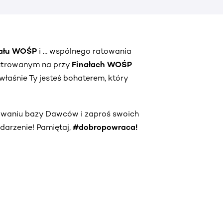
nału WOŚP
i … wspólnego ratowania
strowanym na przy
Finałach WOŚP
właśnie Ty jesteś bohaterem, który
owaniu bazy Dawców i zaproś swoich
darzenie! Pamiętaj,
#dobropowraca!