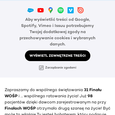
Aby wyświetlić treści od Google,
Spotify, Vimeo i Issuu potrzebujemy
Twojej dodatkowej zgody na
przechowywanie cookies i wybranych
danych.
WYŚWIETL ZEWNĘTRZNE TREŚCI
Zarządzanie zgodami
Zapraszamy do wspólnego świętowania
31 Finału
WOŚP
i … wspólnego ratowania życia! Już
98
pacjentów dzięki dawcom zarejestrowanym na przy
Finałach WOŚP
otrzymało drugą szansę na życie! Być
może to właśnie Ty jesteś bohaterem, który podaruje