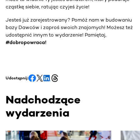
cząstkę siebie, ratując czyjeś życie!
Jesteś już zarejestrowany? Pomóż nam w budowaniu
bazy Dawców i zaproś swoich znajomych! Możesz też
udostępnić innym to wydarzenie! Pamiętaj,
#dobropowraca!
Udostępnij:
Nadchodzące
wydarzenia
Ta sekcja zawiera treści przewijane w poziomie. Użyj kl