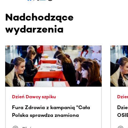
Nadchodzące
wydarzenia
Ta sekcja zawiera treści przewijane w poziomie. Użyj kl
Dzień Dawcy szpiku
Dzie
Fura Zdrowia z kampanią "Cała
Dzi
Polska sprawdza znamiona
OSI