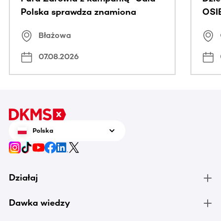
Polska sprawdza znamiona
OSI
Błażowa
07.08.2026
Polska
Działaj
Dawka wiedzy