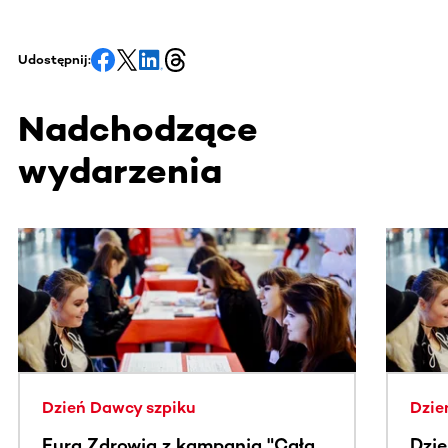
Udostępnij:
Nadchodzące
wydarzenia
Ta sekcja zawiera treści przewijane w poziomie. Użyj kl
Dzień Dawcy szpiku
Dzie
Fura Zdrowia z kampanią "Cała
Dzi