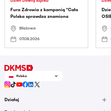
Dzień Dawcy szpiku
Dzie
Fura Zdrowia z kampanią "Cała
Dzi
Polska sprawdza znamiona
OSI
Błażowa
07.08.2026
Polska
Działaj