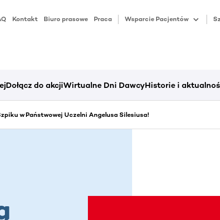
AQ
Kontakt
Biuro prasowe
Praca
Wsparcie Pacjentów
Sz
ej
Dołącz do akcji
Wirtualne Dni Dawcy
Historie i aktualnoś
piku w Państwowej Uczelni Angelusa Silesiusa!
ą