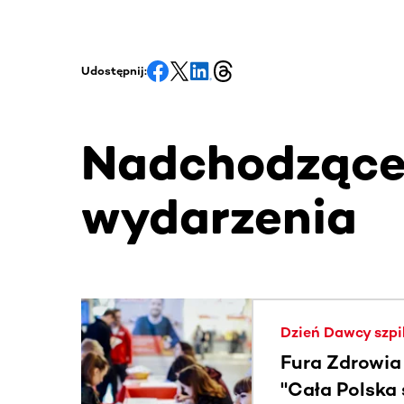
Udostępnij:
Nadchodząc
wydarzenia
Ta sekcja zawiera treści przewijane w poziomie
Dzień Dawcy szpi
Fura Zdrowia
"Cała Polska