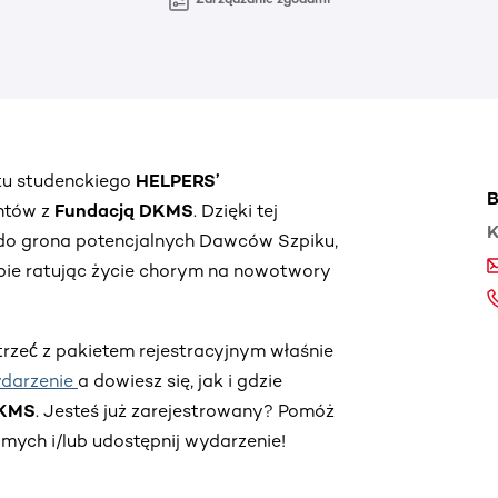
ktu studenckiego
HELPERS’
B
entów z
Fundacją DKMS
. Dzięki tej
K
do grona potencjalnych Dawców Szpiku,
iebie ratując życie chorym na nowotwory
trzeć́ z pakietem rejestracyjnym właśnie
darzenie
a dowiesz się, jak i gdzie
DKMS
. Jesteś już zarejestrowany? Pomóż
ych i/lub udostępnij wydarzenie!