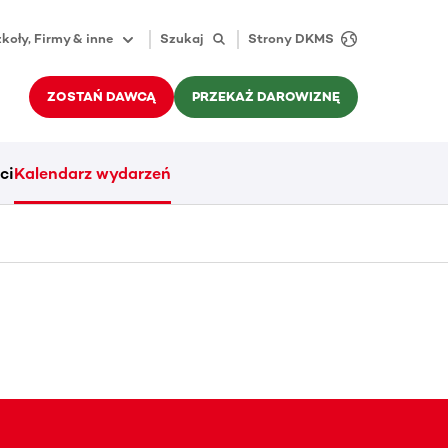
koły, Firmy & inne
Szukaj
Strony DKMS
ZOSTAŃ DAWCĄ
PRZEKAŻ DAROWIZNĘ
ci
Kalendarz wydarzeń