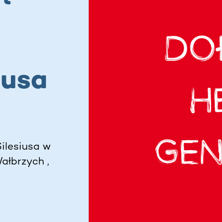
lusa
ilesiusa w
ałbrzych ,