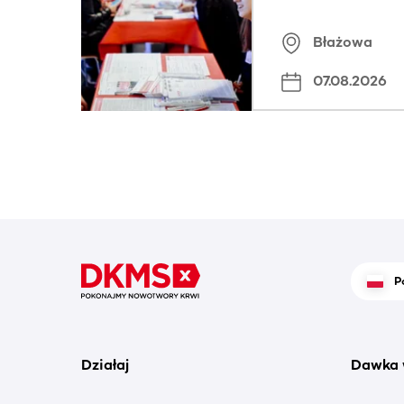
znamiona
Błażowa
07.08.2026
P
Działaj
Dawka 