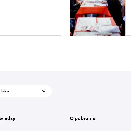
olska
wiedzy
O pobraniu