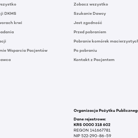
wszystko
Zobacz wszystko
cji DKMS
Szukanie Dawcy
orach krwi
Jest zgodność
badania
Przed pobraniem
acji
Pobranie komórek macierzystyc
mie Wsparcia Pacjentów
Po pobraniu
Dawca
Kontakt z Pacjentem
Organizacja Pożytku Publiczneg
Dane rejestrowe:
KRS 0000 318 602
REGON 141667781
NIP 522-290-86-59