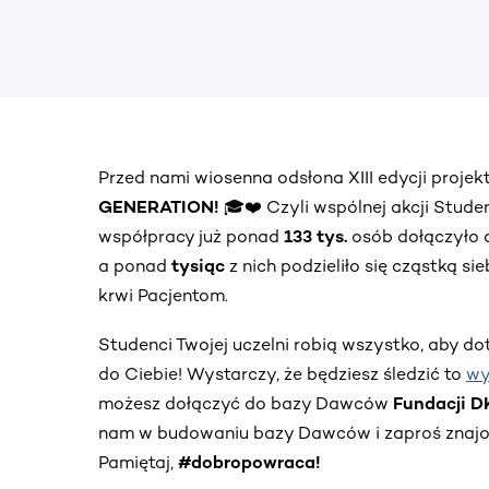
Przed nami wiosenna odsłona XIII edycji proje
GENERATION!
🎓❤️ Czyli wspólnej akcji Stud
współpracy już ponad
133 tys.
osób dołączyło 
a ponad
tysiąc
z nich podzieliło się cząstką s
krwi Pacjentom.
Studenci Twojej uczelni robią wszystko, aby do
do Ciebie! Wystarczy, że będziesz śledzić to
wy
możesz dołączyć do bazy Dawców
Fundacji 
nam w budowaniu bazy Dawców i zaproś znajom
Pamiętaj,
#dobropowraca!