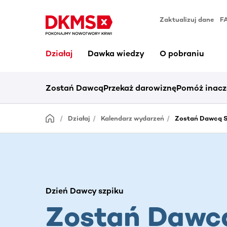
Zaktualizuj dane
F
Działaj
Dawka wiedzy
O pobraniu
Zostań Dawcą
Przekaż darowiznę
Pomóż inacz
Działaj
Kalendarz wydarzeń
Zostań Dawcą Sz
Dzień Dawcy szpiku
Zostań Dawc