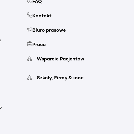
FAQ
Kontakt
Biuro prasowe
h
Praca
Wsparcie Pacjentów
Szkoły, Firmy & inne
o