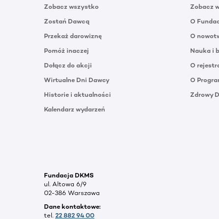
Zobacz wszystko
Zobacz 
Zostań Dawcą
O Funda
Przekaż darowiznę
O nowotw
Pomóż inaczej
Nauka i 
Dołącz do akcji
O rejestr
Wirtualne Dni Dawcy
O Progra
Historie i aktualności
Zdrowy 
Kalendarz wydarzeń
Fundacja DKMS
ul. Altowa 6/9
02-386 Warszawa
Dane kontaktowe:
tel.
22 882 94 00