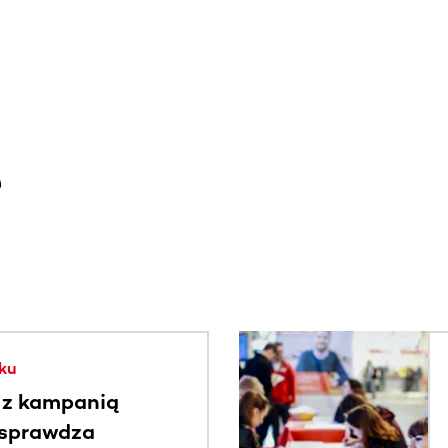
e
. Użyj klawisza Tab lub przesuń palcem, aby zobaczyć więce
ku
 z kampanią
 sprawdza