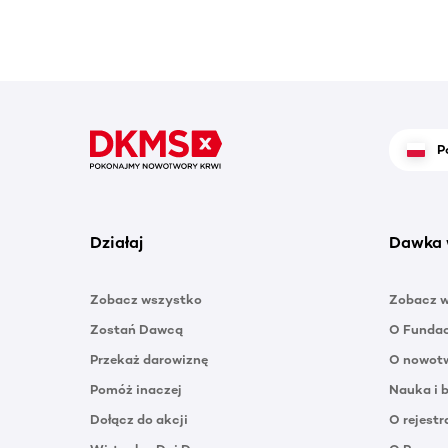
P
Działaj
Dawka 
Zobacz wszystko
Zobacz 
Zostań Dawcą
O Funda
Przekaż darowiznę
O nowotw
Pomóż inaczej
Nauka i 
Dołącz do akcji
O rejestr