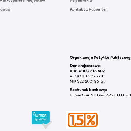
mie Wsparcia Pacjentów
Po pobraniu
Dawca
Kontakt z Pacjentem
Organizacja Pożytku Publiczneg
Dane rejestrowe:
KRS 0000 318 602
REGON 141667781
NIP 522-290-86-59
Rachunek bankowy:
PEKAO SA 92 1240 6292 1111 0