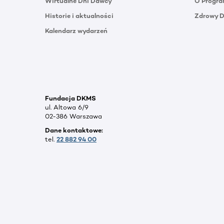
Wirtualne Dni Dawcy
O Progra
Historie i aktualności
Zdrowy 
Kalendarz wydarzeń
Fundacja DKMS
ul. Altowa 6/9
02-386 Warszawa
Dane kontaktowe:
tel.
22 882 94 00