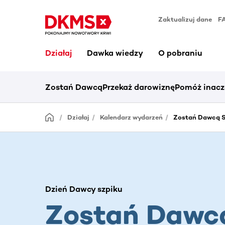
Zaktualizuj dane
F
Działaj
Dawka wiedzy
O pobraniu
Zostań Dawcą
Przekaż darowiznę
Pomóż inacz
Działaj
Kalendarz wydarzeń
Zostań Dawcą S
Dzień Dawcy szpiku
Zostań Dawc