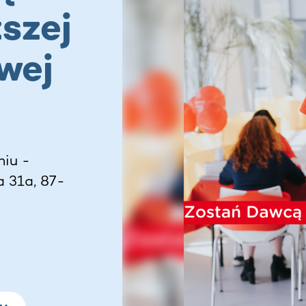
szej
wej
iu -
a 31a, 87-