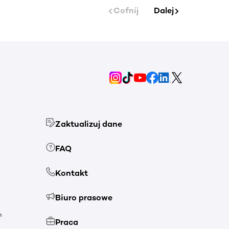
Cofnij
Dalej
Zaktualizuj dane
FAQ
Kontakt
Biuro prasowe
h
Praca