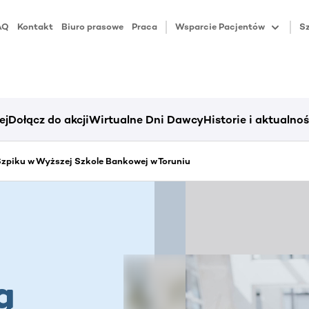
AQ
Kontakt
Biuro prasowe
Praca
Wsparcie Pacjentów
Sz
ej
Dołącz do akcji
Wirtualne Dni Dawcy
Historie i aktualnoś
zpiku w Wyższej Szkole Bankowej w Toruniu
ą