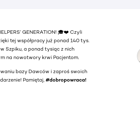
 HELPERS’ GENERATION! 🎓❤️ Czyli
ęki tej współpracy już ponad 140 tys.
 Szpiku, a ponad tysiąc z nich
orym na nowotwory krwi Pacjentom.
owaniu bazy Dawców i zaproś swoich
darzenie! Pamiętaj,
#dobropowraca!