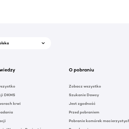
olska
wiedzy
O pobraniu
wszystko
Zobacz wszystko
cji DKMS
Szukanie Dawcy
orach krwi
Jest zgodność
badania
Przed pobraniem
acji
Pobranie komórek macierzystyc