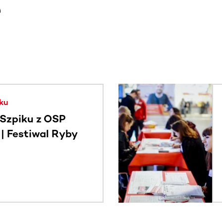
e
. Użyj klawisza Tab lub przesuń palcem, aby zobaczyć więce
ku
Szpiku z OSP
 Festiwal Ryby