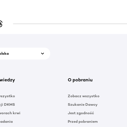
olska
wiedzy
O pobraniu
wszystko
Zobacz wszystko
cji DKMS
Szukanie Dawcy
orach krwi
Jest zgodność
badania
Przed pobraniem