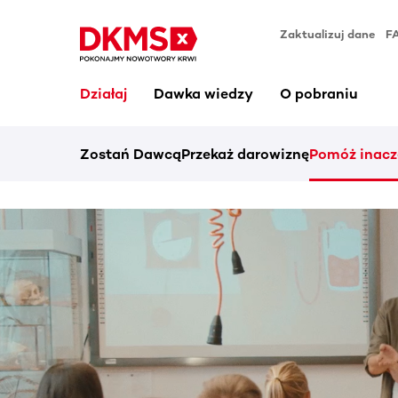
Zaktualizuj dane
F
Działaj
Dawka wiedzy
O pobraniu
Zostań Dawcą
Przekaż darowiznę
Pomóż inacz