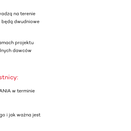
adzą na terenie
ą będą dwudniowe
ramach projektu
jalnych dawców
tnicy:
MANIA w terminie
o i jak ważna jest