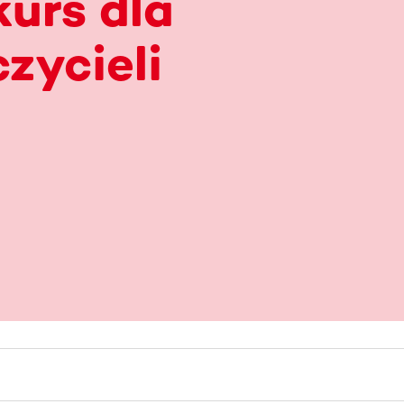
urs dla
zycieli