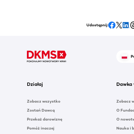
Udostępnij:
P
Działaj
Dawka 
Zobacz wszystko
Zobacz 
Zostań Dawcą
O Funda
Przekaż darowiznę
O nowotw
Pomóż inaczej
Nauka i 