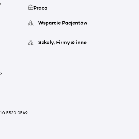
h
Praca
Wsparcie Pacjentów
Szkoły, Firmy & inne
o
010 5530 0549