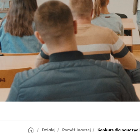
Działaj
Pomóż inaczej
Konkurs dla nauczyci