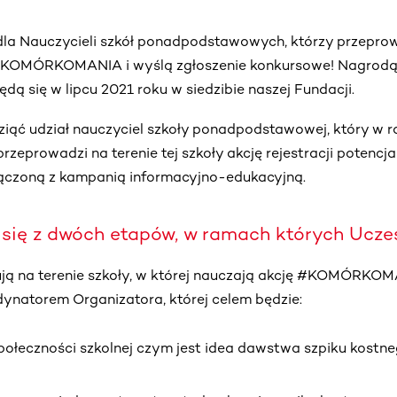
la Nauczycieli szkół ponadpodstawowych, którzy przeprow
ę #KOMÓRKOMANIA i wyślą zgłoszenie konkursowe! Nagrod
dą się w lipcu 2021 roku w siedzibie naszej Fundacji.
iąć udział nauczyciel szkoły ponadpodstawowej, który w 
rowadzi na terenie tej szkoły akcję rejestracji potenc
łączoną z kampanią informacyjno-edukacyjną.
 się z dwóch etapów, w ramach których Uczes
izują na terenie szkoły, w której nauczają akcję #KOMÓRKO
ynatorem Organizatora, której celem będzie:
ołeczności szkolnej czym jest idea dawstwa szpiku kostneg