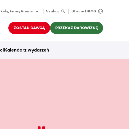
koły, Firmy & inne
Szukaj
Strony DKMS
ZOSTAŃ DAWCĄ
PRZEKAŻ DAROWIZNĘ
ci
Kalendarz wydarzeń