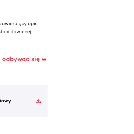
zawierający opis
aci dowolnej -
odbywać się w
niowy