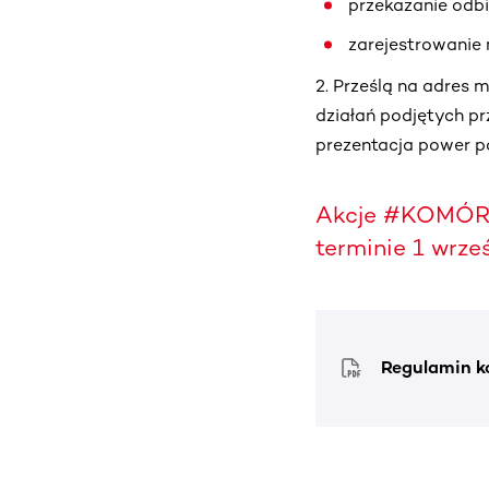
przekazanie odb
zarejestrowanie 
2. Prześlą na adres
działań podjętych 
prezentacja power poin
Akcje #KOMÓRK
terminie 1 wrze
Regulamin k