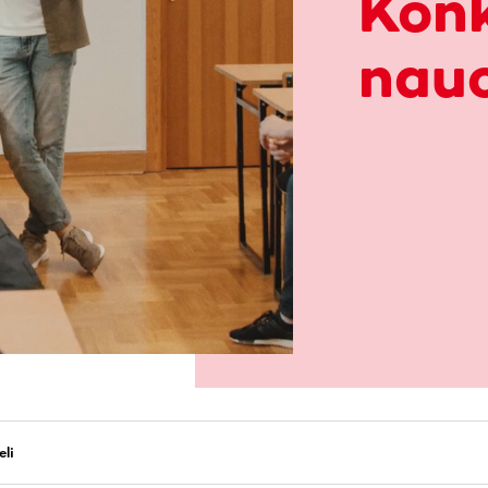
Konk
nauc
eli