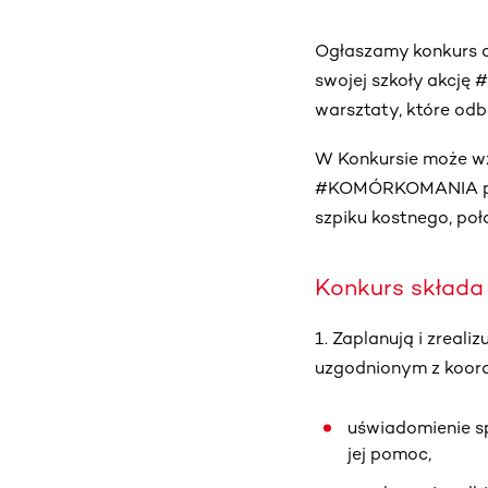
Ogłaszamy konkurs d
swojej szkoły akcj
warsztaty, które odbę
W Konkursie może wz
#KOMÓRKOMANIA przep
szpiku kostnego, po
Konkurs składa
1. Zaplanują i zreal
uzgodnionym z koord
uświadomienie sp
jej pomoc,