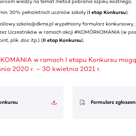
iorcom wiedzy na temat metod pobrania szpiku kostnego,
min. 30% pełnoletnich uczniów szkoły (
I etap Konkursu
).
 mailowy szkola@dkms.pl wypełniony formularz konkursowy, 
przez Uczestników w ramach akcji #KOMÓRKOMANIA (w post
t, plik .doc itp.) (
II etap Konkursu
).
OMANIA w ramach I etapu Konkursu mogą 
śnia 2020 r. – 30 kwietnia 2021 r.
onkursu
Formularz zgłosze