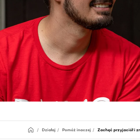
Działaj
Pomóż inaczej
Zachęć przyjaciół i 