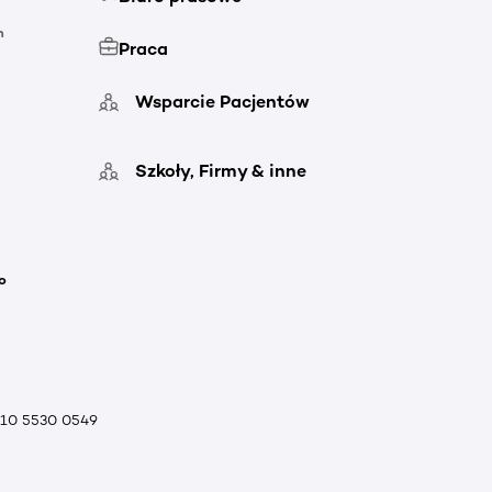
h
Praca
Wsparcie Pacjentów
Szkoły, Firmy & inne
o
010 5530 0549