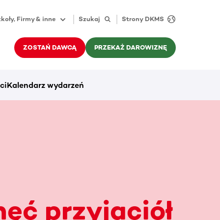
koły, Firmy & inne
Szukaj
Strony DKMS
ZOSTAŃ DAWCĄ
PRZEKAŻ DAROWIZNĘ
ci
Kalendarz wydarzeń
ęć przyjaciół