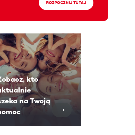
ROZPOCZNIJ TUTAJ
aczyć więcej.
Zobacz, kto
aktualnie
czeka na Twoją
pomoc