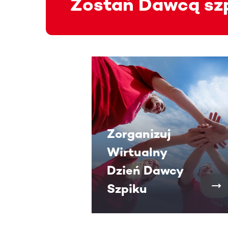
Zostań Dawcą sz
Ta sekcja zawiera treści przewijan
Zorganizuj
Wirtualny
Dzień Dawcy
Szpiku