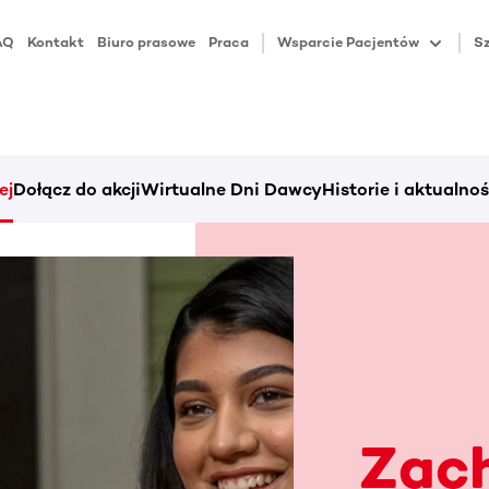
AQ
Kontakt
Biuro prasowe
Praca
Wsparcie Pacjentów
Sz
ej
Dołącz do akcji
Wirtualne Dni Dawcy
Historie i aktualnoś
Zach