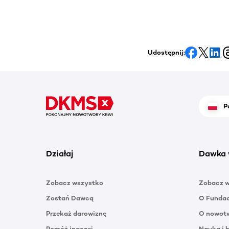
Udostępnij:
P
Działaj
Dawka 
Zobacz wszystko
Zobacz 
Zostań Dawcą
O Funda
Przekaż darowiznę
O nowotw
Pomóż inaczej
Nauka i 