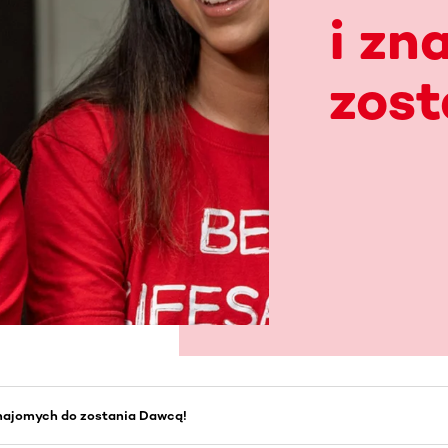
i zn
zost
znajomych do zostania Dawcą!