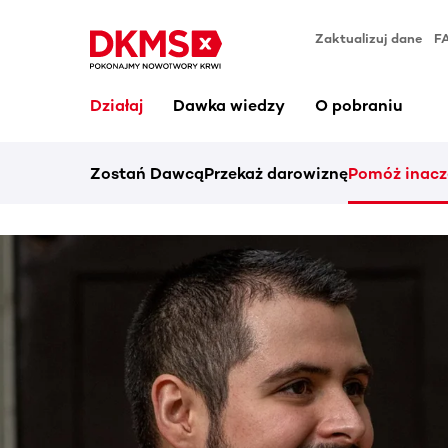
Zaktualizuj dane
F
Działaj
Dawka wiedzy
O pobraniu
Zostań Dawcą
Przekaż darowiznę
Pomóż inacz