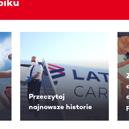
piku
e w poziomie. Użyj klawisza Tab lub przesuń palcem, aby zob
Przeczytaj
najnowsze historie