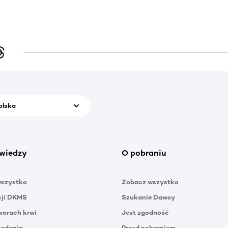
olska
wiedzy
O pobraniu
wszystko
Zobacz wszystko
cji DKMS
Szukanie Dawcy
orach krwi
Jest zgodność
badania
Przed pobraniem