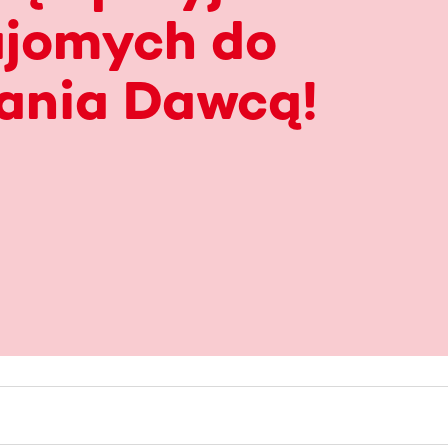
ajomych do
ania Dawcą!