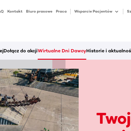
AQ
Kontakt
Biuro prasowe
Praca
Wsparcie Pacjentów
Sz
ej
Dołącz do akcji
Wirtualne Dni Dawcy
Historie i aktualnoś
Twoj