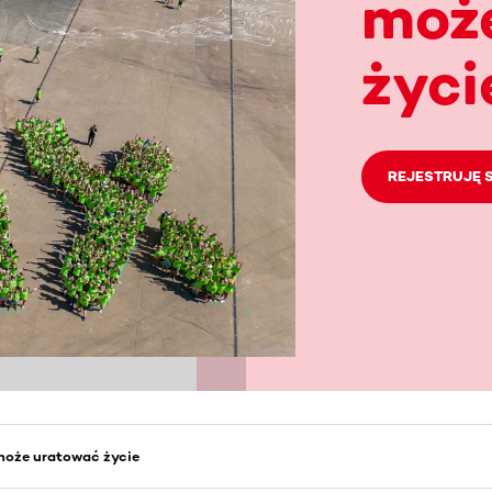
moż
życi
REJESTRUJĘ S
może uratować życie