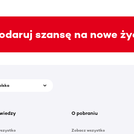
 podaruj szansę na nowe ży
olska
wiedzy
O pobraniu
wszystko
Zobacz wszystko