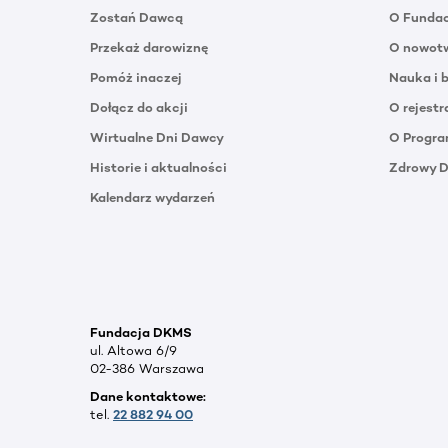
Zostań Dawcą
O Funda
Przekaż darowiznę
O nowotw
Pomóż inaczej
Nauka i 
Dołącz do akcji
O rejestr
Wirtualne Dni Dawcy
O Progra
Historie i aktualności
Zdrowy 
Kalendarz wydarzeń
Fundacja DKMS
ul. Altowa 6/9
02-386 Warszawa
Dane kontaktowe:
tel.
22 882 94 00