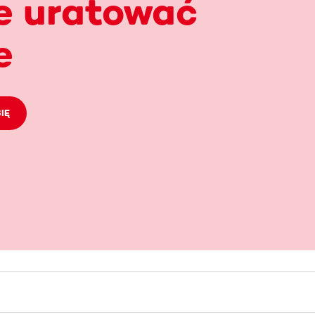
e uratować
e
IĘ