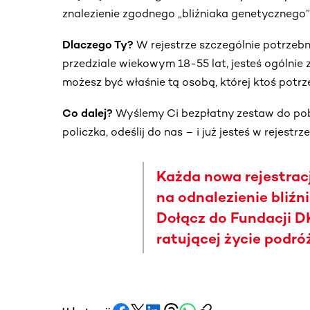
znalezienie zgodnego „bliźniaka genetycznego”
Dlaczego Ty?
W rejestrze szczególnie potrzebni 
przedziale wiekowym 18-55 lat, jesteś ogólnie
możesz być właśnie tą osobą, której ktoś potrz
Co dalej?
Wyślemy Ci bezpłatny zestaw do p
policzka, odeślij do nas – i już jesteś w rejestrze
Każda nowa rejestrac
na odnalezienie bliź
Dołącz do Fundacji DK
ratującej życie podró