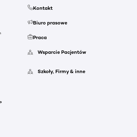
Kontakt
Biuro prasowe
h
Praca
Wsparcie Pacjentów
Szkoły, Firmy & inne
o