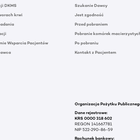
cji DKMS
Szukanie Dawcy
orach krwi
Jest zgodność
badania
Przed pobraniem
acji
Pobranie komórek macierzystyc
mie Wsparcia Pacjentów
Po pobraniu
Dawca
Kontakt z Pacjentem
Organizacja Pożytku Publiczneg
Dane rejestrowe:
KRS 0000 318 602
REGON 141667781
NIP 522-290-86-59
Rachunek bankowy: