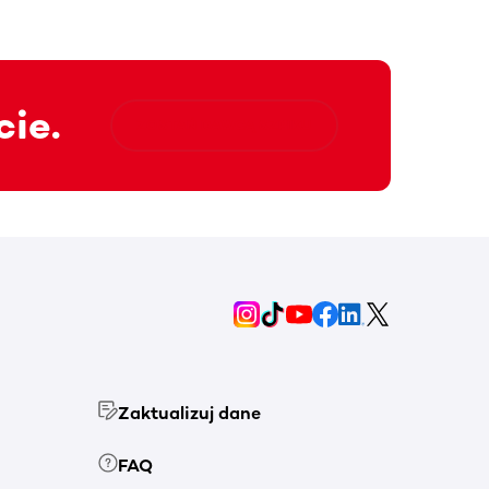
cie.
ZOSTAŃ DAWCĄ SZPIKU
Zaktualizuj dane
FAQ