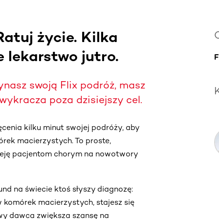
Ratuj życie. Kilka
O
e lekarstwo jutro.
F
nasz swoją Flix podróż, masz
wykracza poza dzisiejszy cel.
cenia kilku minut swojej podróży, aby
rek macierzystych. To proste,
zieję pacjentom chorym na nowotwory
und na świecie ktoś słyszy diagnozę:
 komórek macierzystych, stajesz się
wy dawca zwiększa szansę na