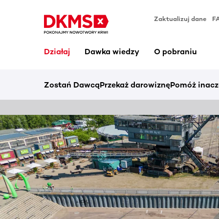
Zaktualizuj dane
F
Działaj
Dawka wiedzy
O pobraniu
Zostań Dawcą
Przekaż darowiznę
Pomóż inacz