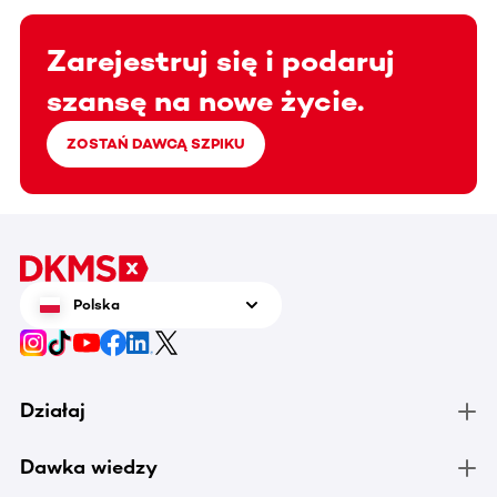
Zarejestruj się i podaruj
szansę na nowe życie.
ZOSTAŃ DAWCĄ SZPIKU
Polska
Działaj
Dawka wiedzy