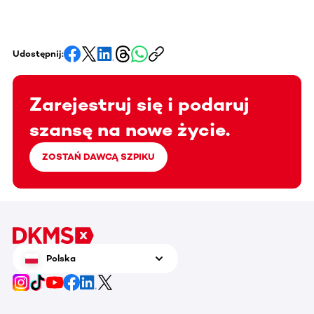
Udostępnij:
Zarejestruj się i podaruj
szansę na nowe życie.
ZOSTAŃ DAWCĄ SZPIKU
Polska