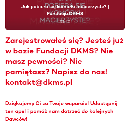
Jak pobiera się komórki macierzyste? |
Fundacja DKMS
01:40
Zarejestrowałeś się? Jesteś już
w bazie Fundacji DKMS? Nie
masz pewności? Nie
pamiętasz? Napisz do nas!
kontakt@dkms.pl
Dziękujemy Ci za Twoje wsparcie! Udostępnij
ten apel i pomóż nam dotrzeć do kolejnych
Dawców!