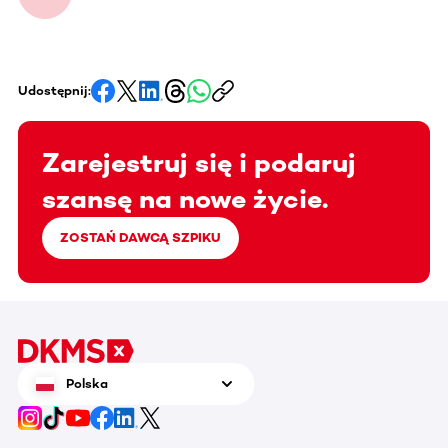
Udostępnij:
Zarejestruj się i podaruj
szansę na nowe życie.
ZOSTAŃ DAWCĄ SZPIKU
Polska