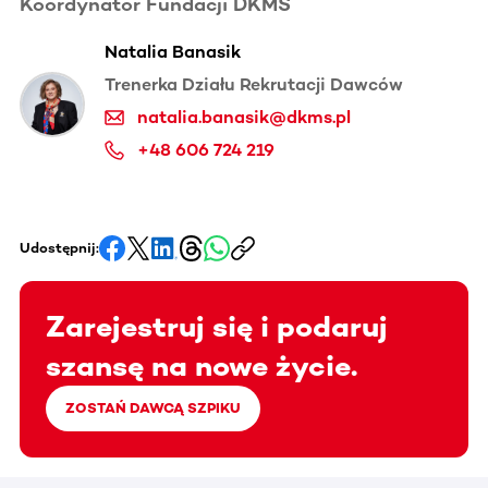
Koordynator Fundacji DKMS
Natalia Banasik
Trenerka Działu Rekrutacji Dawców
natalia.banasik@dkms.pl
+48 606 724 219
Udostępnij:
Zarejestruj się i podaruj
szansę na nowe życie.
ZOSTAŃ DAWCĄ SZPIKU