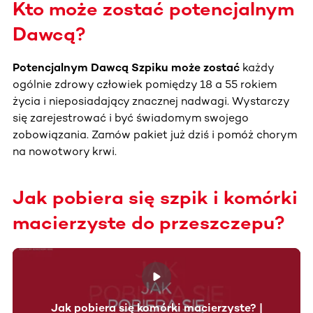
Kto może zostać potencjalnym
Dawcą?
Potencjalnym Dawcą Szpiku może zostać
każdy
ogólnie zdrowy człowiek pomiędzy 18 a 55 rokiem
życia i nieposiadający znacznej nadwagi. Wystarczy
się zarejestrować i być świadomym swojego
zobowiązania. Zamów pakiet już dziś i pomóż chorym
na nowotwory krwi.
Jak pobiera się szpik i komórki
macierzyste do przeszczepu?
Jak pobiera się komórki macierzyste? |