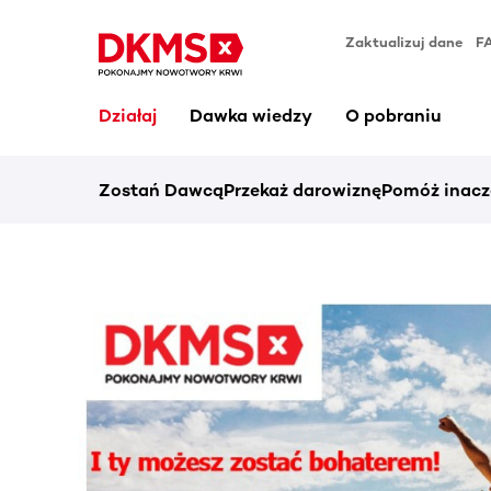
Zaktualizuj dane
F
Działaj
Dawka wiedzy
O pobraniu
Zostań Dawcą
Przekaż darowiznę
Pomóż inacz