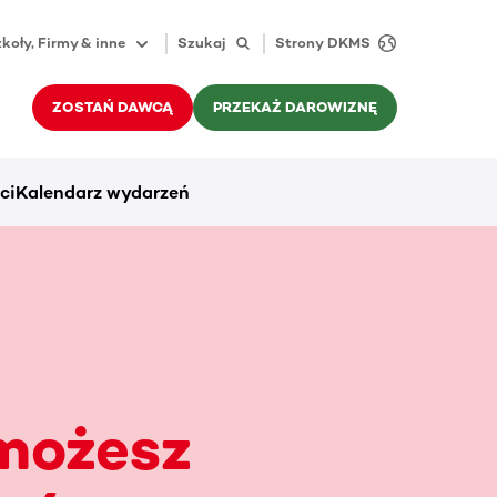
koły, Firmy & inne
Szukaj
Strony DKMS
ZOSTAŃ DAWCĄ
PRZEKAŻ DAROWIZNĘ
ci
Kalendarz wydarzeń
 możesz