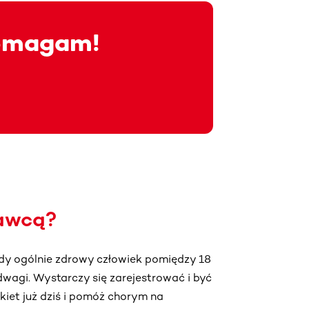
pomagam!
ć
awcą?
dy ogólnie zdrowy człowiek pomiędzy 18
dwagi. Wystarczy się zarejestrować i być
et już dziś i pomóż chorym na