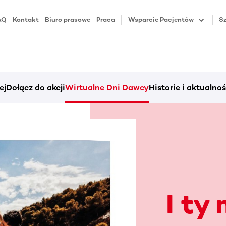
AQ
Kontakt
Biuro prasowe
Praca
Wsparcie Pacjentów
Sz
ej
Dołącz do akcji
Wirtualne Dni Dawcy
Historie i aktualnoś
I ty