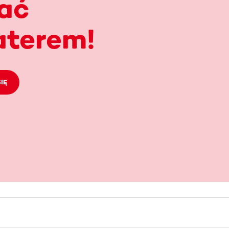
ać
aterem!
IĘ