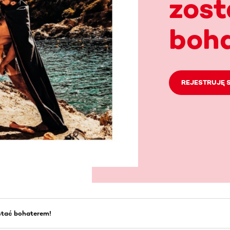
zost
boh
REJESTRUJĘ S
stać bohaterem!