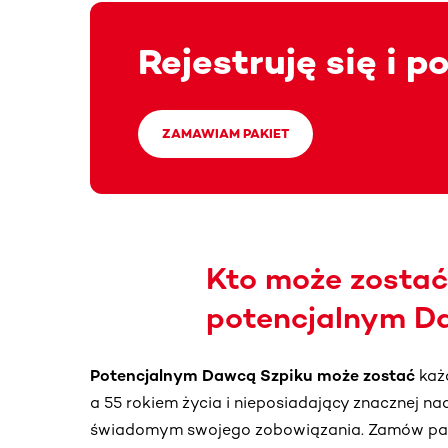
Rejestruję się i 
ZAMAWIAM PAKIET
Kto może zosta
potencjalnym D
Potencjalnym Dawcą Szpiku może zostać
każ
a 55 rokiem życia i nieposiadający znacznej na
świadomym swojego zobowiązania. Zamów paki