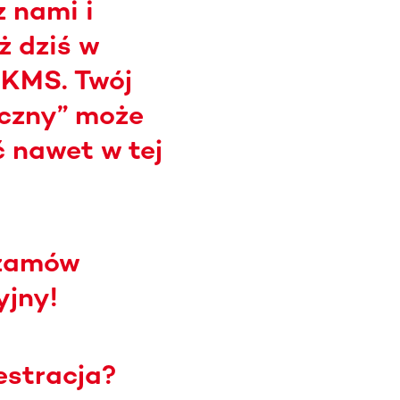
 nami i
uż dziś w
DKMS. Twój
yczny” może
 nawet w tej
 zamów
yjny!
estracja?