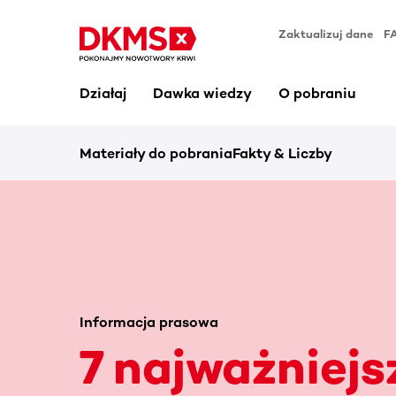
Zaktualizuj dane
F
Działaj
Dawka wiedzy
O pobraniu
Materiały do pobrania
Fakty & Liczby
Informacja prasowa
7 najważniej