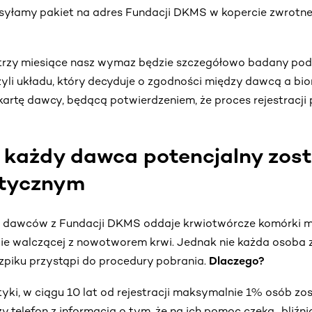
syłamy pakiet na adres Fundacji DKMS w kopercie zwrotnej
zez trzy miesiące nasz wymaz będzie szczegółowo badany po
li układu, który decyduje o zgodności między dawcą a bio
rtę dawcy, będącą potwierdzeniem, że proces rejestracji 
e każdy dawca potencjalny zos
tycznym
4 dawców z Fundacji DKMS oddaje krwiotwórcze komórki ma
bie walczącej z nowotworem krwi. Jednak nie każda osoba 
zpiku przystąpi do procedury pobrania.
Dlaczego?
yki, w ciągu 10 lat od rejestracji maksymalnie 1% osób z
y telefon z informacją o tym, że na ich pomoc czeka „bliźn