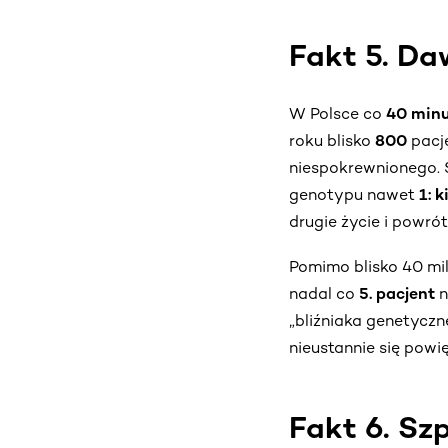
Fakt 5. Da
W Polsce co
40 min
roku blisko
800
pacje
niespokrewnionego. S
genotypu nawet
1: 
drugie życie i powrót
Pomimo blisko 40 mi
nadal co
5. pacjent
n
„bliźniaka genetyczn
nieustannie się powi
Fakt 6. Sz