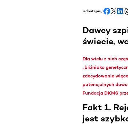
Udostępnij:
Dawcy szpi
świecie, w
Dla wielu z nich czę
„bliźniaka genetyczn
zdecydowanie więcej
potencjalnych dawcó
Fundacja DKMS przed
Fakt 1. Re
jest szybk