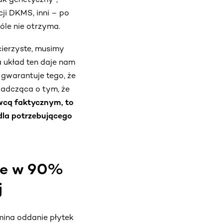
ji DKMS, inni – po
óle nie otrzyma.
cierzyste, musimy
 układ ten daje nam
 gwarantuje tego, że
iadcząca o tym, że
wcą faktycznym, to
dla potrzebującego
ste w 90%
j
ina oddanie płytek