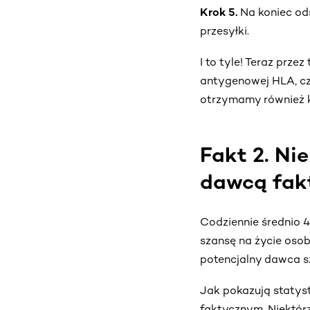
Krok 5.
Na koniec od
przesyłki.
I to tyle! Teraz pr
antygenowej HLA, czy
otrzymamy również ka
Fakt 2. Ni
dawcą fak
Codziennie średnio 
szansę na życie oso
potencjalny dawca s
Jak pokazują statyst
faktycznym. Niektórz