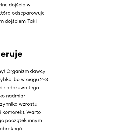
lne dojścia w
 która odseparowuje
m dojściem. Taki
eruje
imy! Organizm dawcy
zybko, bo w ciągu 2-3
nie odczuwa tego
lko nadmiar
zynnika wzrostu
i komórek). Warto
jąc początek innym
zabraknąć.