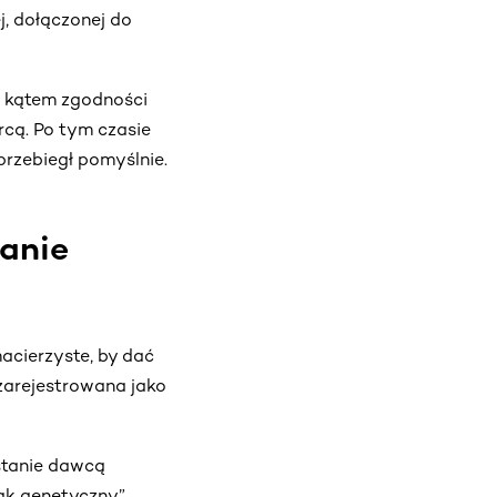
, dołączonej do
d kątem zgodności
rcą. Po tym czasie
przebiegł pomyślnie.
tanie
cierzyste, by dać
zarejestrowana jako
ostanie dawcą
iak genetyczny”,