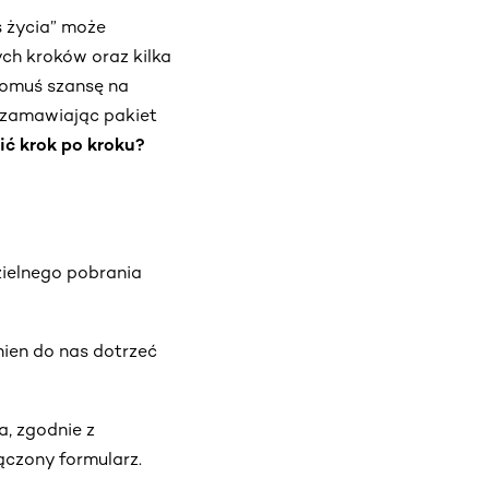
ś życia” może
ych kroków oraz kilka
komuś szansę na
, zamawiając pakiet
ić krok po kroku?
zielnego pobrania
ien do nas dotrzeć
, zgodnie z
ączony formularz.