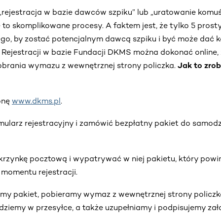
„rejestracja w bazie dawców szpiku” lub „uratowanie komu
to skomplikowane procesy. A faktem jest, że tylko 5 prost
tego, by zostać potencjalnym dawcą szpiku i być może dać 
! Rejestracji w bazie Fundacji DKMS można dokonać online
brania wymazu z wewnętrznej strony policzka.
Jak to zrob
onę
www.dkms.pl
.
ularz rejestracyjny i zamówić bezpłatny pakiet do samod
zynkę pocztową i wypatrywać w niej pakietu, który powin
momentu rejestracji.
y pakiet, pobieramy wymaz z wewnętrznej strony policzka
ajdziemy w przesyłce, a także uzupełniamy i podpisujemy zał