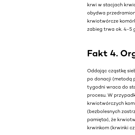
krwi w stacjach krw
obydwa przedramiona
krwiotwórcze komórk
zabieg trwa ok. 4-5
Fakt 4. Or
Oddając cząstkę sieb
po donacji (metodą p
tygodni wraca do st
procesu. W przypadk
krwiotwórczych komó
(bezbolesnych zastr
pamiętać, że krwiotw
krwinkom (krwinki cz