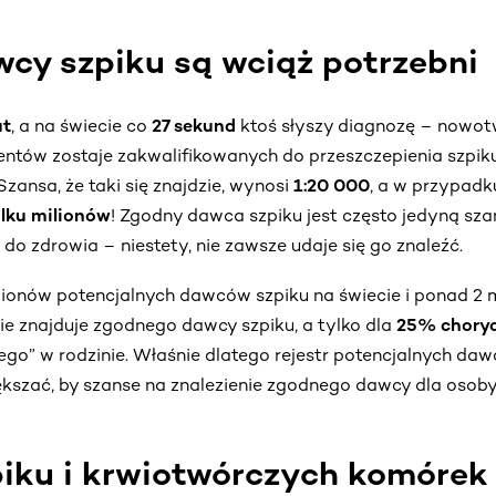
wcy szpiku są wciąż potrzebni
ut
, a na świecie co
27 sekund
ktoś słyszy diagnozę – nowot
ntów zostaje zakwalifikowanych do przeszczepienia szpi
zansa, że taki się znajdzie, wynosi
1:20 000
, a w przypadk
kilku milionów
! Zgodny dawca szpiku jest często jedyną sza
 do zdrowia – niestety, nie zawsze udaje się go znaleźć.
lionów potencjalnych dawców szpiku na świecie i ponad 2 m
ie znajduje zgodnego dawcy szpiku, a tylko dla
25% chory
ego” w rodzinie. Właśnie dlatego rejestr potencjalnych da
ększać, by szanse na znalezienie zgodnego dawcy dla osoby 
piku i krwiotwórczych komórek