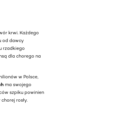
wór krwi. Każdego
ku od dawcy
u rzadkiego
nsą dla chorego na
ilionów w Polsce,
ch
ma swojego
wców szpiku powinien
chorej rosły.