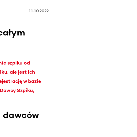
11.10.2022
 całym
nie szpiku od
u, ale jest ich
jestrację w bazie
 Dawcy Szpiku,
ch dawców