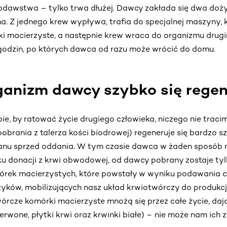
iodawstwa – tylko trwa dłużej. Dawcy zakłada się dwa doży
. Z jednego krew wypływa, trafia do specjalnej maszyny,
i macierzyste, a następnie krew wraca do organizmu drugi
 godzin, po których dawca od razu może wrócić do domu.
ganizm dawcy szybko się regen
ie, by ratować życie drugiego człowieka, niczego nie trac
obrania z talerza kości biodrowej) regeneruje się bardzo s
anu sprzed oddania. W tym czasie dawca w żaden sposób 
u donacji z krwi obwodowej, od dawcy pobrany zostaje ty
rek macierzystych, które powstały w wyniku podawania c
zyków, mobilizujących nasz układ krwiotwórczy do produkcj
órcze komórki macierzyste mnożą się przez całe życie, da
erwone, płytki krwi oraz krwinki białe) – nie może nam ich 