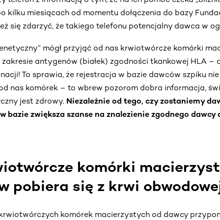
o kilku miesiącach od momentu dołączenia do bazy Fundac
 też się zdarzyć, że takiego telefonu potencjalny dawca w og
 genetyczny” mógł przyjąć od nas krwiotwórcze komórki ma
 zakresie antygenów (białek) zgodności tkankowej HLA – a
nacji! To sprawia, że rejestracja w bazie dawców szpiku nie
 od nas komórek – to wbrew pozorom dobra informacja, św
yczny jest zdrowy.
Niezależnie od tego, czy zostaniemy da
a w bazie zwiększa szanse na znalezienie zgodnego dawcy 
rwiotwórcze komórki macierzy
 pobiera się z krwi obwodowe
 krwiotwórczych komórek macierzystych od dawcy przypom