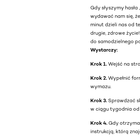
Gdy słyszymy hasła 
wydawać nam się, że 
minut dzieli nas od 
drugie, zdrowe życie
do samodzielnego po
Wystarczy:
Krok 1.
Wejść na str
Krok 2.
Wypełnić form
wymazu.
Krok 3.
Sprawdzać skr
w ciągu tygodnia od 
Krok 4.
Gdy otrzymam
instrukcją, którą zn