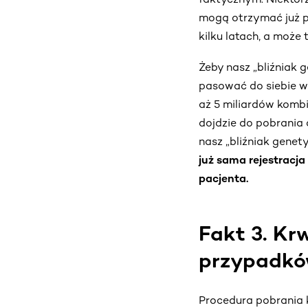
mogą otrzymać już p
kilku latach, a może
Żeby nasz „bliźniak
pasować do siebie w
aż 5 miliardów kombi
dojdzie do pobrania
nasz „bliźniak genet
już sama rejestracj
pacjenta.
Fakt 3. K
przypadków
Procedura pobrania