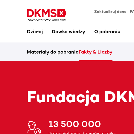
Zaktualizuj dane
F
Działaj
Dawka wiedzy
O pobraniu
Materiały do pobrania
Fakty & Liczby
Fundacja DKM
13 500 000
Potencjalnych dawców szpiku