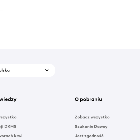
olska
wiedzy
O pobraniu
wszystko
Zobacz wszystko
cji DKMS
Szukanie Dawcy
orach krwi
Jest zgodność