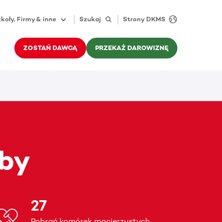
koły, Firmy & inne
Szukaj
Strony DKMS
ZOSTAŃ DAWCĄ
PRZEKAŻ DAROWIZNĘ
zby
27
Pobrań komórek macierzystych