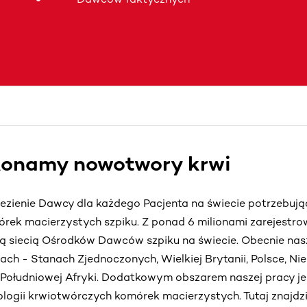
onamy nowotwory krwi
lezienie Dawcy dla każdego Pacjenta na świecie potrzebuj
órek macierzystych szpiku. Z ponad 6 milionami zarejest
ą siecią Ośrodków Dawców szpiku na świecie. Obecnie nas
jach - Stanach Zjednoczonych, Wielkiej Brytanii, Polsce, Ni
 Południowej Afryki. Dodatkowym obszarem naszej pracy jes
ologii krwiotwórczych komórek macierzystych. Tutaj znajdz