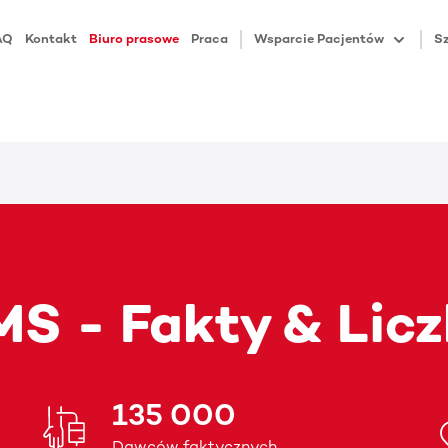
AQ
Kontakt
Biuro prasowe
Praca
Wsparcie Pacjentów
Sz
S - Fakty & Lic
135 000
Dawców faktycznych