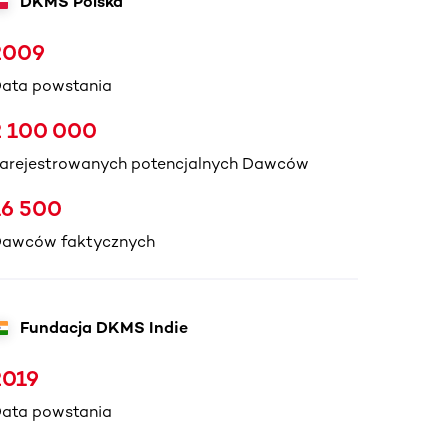
DKMS Polska
2009
ata powstania
2 100 000
arejestrowanych potencjalnych Dawców
16 500
awców faktycznych
Fundacja DKMS Indie
2019
ata powstania