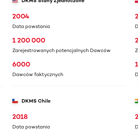
DKMS Stany Zjednoczone
2004
Data powstania
D
1 200 000
Zarejestrowanych potencjalnych Dawców
Z
6000
Dawców faktycznych
D
DKMS Chile
2018
Data powstania
D