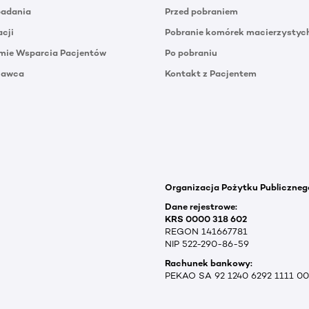
badania
Przed pobraniem
acji
Pobranie komórek macierzystyc
mie Wsparcia Pacjentów
Po pobraniu
Dawca
Kontakt z Pacjentem
Organizacja Pożytku Publiczneg
Dane rejestrowe:
KRS 0000 318 602
REGON 141667781
NIP 522-290-86-59
Rachunek bankowy:
PEKAO SA 92 1240 6292 1111 0