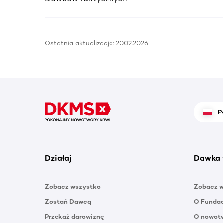
Ostatnia aktualizacja:
20.02.2026
P
Działaj
Dawka 
Zobacz wszystko
Zobacz 
Zostań Dawcą
O Funda
Przekaż darowiznę
O nowotw