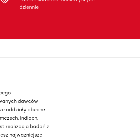
dziennie
ącego
rowanych dawców
ze oddziały obecne
emczech, Indiach,
t realizacja badań z
iesz najważniejsze