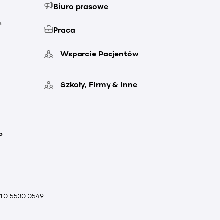
Biuro prasowe
h
Praca
Wsparcie Pacjentów
Szkoły, Firmy & inne
o
010 5530 0549