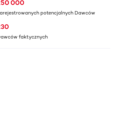
250 000
arejestrowanych potencjalnych Dawców
230
awców faktycznych