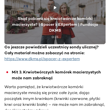
Skąd pobiera się krwiotwórcze komórki
macierzyste? | Spacer z EXpertem | Fundacja
DKMS
0:35
Co jeszcze powiedzieli uczestnicy sondy ulicznej?
Cały materiał można zobaczyć na stronie:
https://www.dkms.pl/spacer-z-expertem
Mit 3. Krwiotwórczych komórek macierzystych
może nam zabraknąć
Warto pamiętać, że krwiotwórcze komórki
macierzyste mnożą się przez całe życie, dając
początek innym krwinkom (krwinki czerwone, płytki
krwi oraz krwinki białe) – nie może nam im zabraknąć,