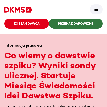
ZOSTAŃ DAWCĄ
PRZEKAŻ DAROWIZNĘ
Informacja prasowa
Co wiemy o dawstwie
szpiku? Wyniki sondy
ulicznej. Startuje
Miesiąc Świadomości
Idei Dawstwa Szpiku.
Już po raz piąty październik upłynie pod znakiem