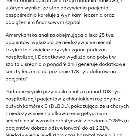
hematoonkologii potwierdzają badania naukowe, z
których wynika, że stan odżywienia pacjenta
bezpośrednio koreluje z wynikami leczenia oraz
obciążeniem finansowym szpitali.
Amerykańska analiza obejmująca blisko 25 tys.
pacjentów, wykazała, że niedożywienie niemal
trzykrotnie zwiększa ryzyko zgonu podczas
hospitalizacji. Dodatkowo wydłuża ono pobyt w
szpitalu średnio o ponad 9 dni i generuje dodatkowe
koszty leczenia na poziomie 178 tys. dolarów na
pacjenta*.
Podobne wyniki przyniosła analiza ponad 103 tys.
hospitalizacji pacjentów z chłoniakiem rozlanym z
dużych komórek B (DLBCL), pokazująca, że u chorych
z niedożywieniem białkowo-energetycznym
śmiertelność wzrasta drastycznie z poziomu 0,25% (u
pacjentów dobrze odżywionych) do aż 2,21%.
Niedożywienie wydłużało czas hospitalizacji o 3 dni,