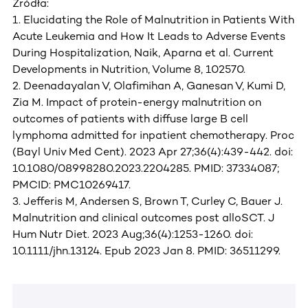
Źródła:
1. Elucidating the Role of Malnutrition in Patients With
Acute Leukemia and How It Leads to Adverse Events
During Hospitalization, Naik, Aparna et al. Current
Developments in Nutrition, Volume 8, 102570.
2. Deenadayalan V, Olafimihan A, Ganesan V, Kumi D,
Zia M. Impact of protein-energy malnutrition on
outcomes of patients with diffuse large B cell
lymphoma admitted for inpatient chemotherapy. Proc
(Bayl Univ Med Cent). 2023 Apr 27;36(4):439-442. doi:
10.1080/08998280.2023.2204285. PMID: 37334087;
PMCID: PMC10269417.
3. Jefferis M, Andersen S, Brown T, Curley C, Bauer J.
Malnutrition and clinical outcomes post alloSCT. J
Hum Nutr Diet. 2023 Aug;36(4):1253-1260. doi:
10.1111/jhn.13124. Epub 2023 Jan 8. PMID: 36511299.