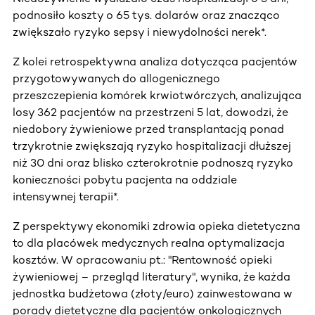
podnosiło koszty o 65 tys. dolarów oraz znacząco
zwiększało ryzyko sepsy i niewydolności nerek*.
Z kolei retrospektywna analiza dotycząca pacjentów
przygotowywanych do allogenicznego
przeszczepienia komórek krwiotwórczych, analizująca
losy 362 pacjentów na przestrzeni 5 lat, dowodzi, że
niedobory żywieniowe przed transplantacją ponad
trzykrotnie zwiększają ryzyko hospitalizacji dłuższej
niż 30 dni oraz blisko czterokrotnie podnoszą ryzyko
konieczności pobytu pacjenta na oddziale
intensywnej terapii*.
Z perspektywy ekonomiki zdrowia opieka dietetyczna
to dla placówek medycznych realna optymalizacja
kosztów. W opracowaniu pt.: "Rentowność opieki
żywieniowej – przegląd literatury", wynika, że każda
jednostka budżetowa (złoty/euro) zainwestowana w
porady dietetyczne dla pacjentów onkologicznych