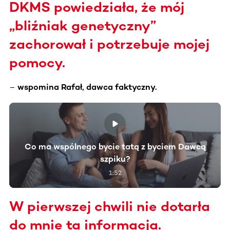
DKMS powiedziała, że mój
„bliźniak genetyczny”
zachorował i potrzebuje mojej
pomocy.
–
wspomina Rafał, dawca faktyczny.
Co ma wspólnego bycie tatą z byciem Dawcą
szpiku?
1:52
W pierwszej chwili nie dotarła
do mnie ta informacja.