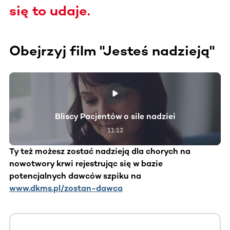
się to udaje.
Obejrzyj film "Jesteś nadzieją"
Bliscy Pacjentów o sile nadziei
11:12
Ty też możesz zostać nadzieją dla chorych na
nowotwory krwi rejestrując się w bazie
potencjalnych dawców szpiku na
www.dkms.pl/zostan-dawca