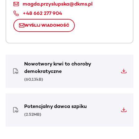
magda.przyslupska@dkms.pl
+48 662 277 904
WYŚLIJ WIADOMOŚĆ
Nowotwory krwi to choroby
demokratyczne
(
60,13kB
)
Potencjalny dawca szpiku
(
2.52MB
)