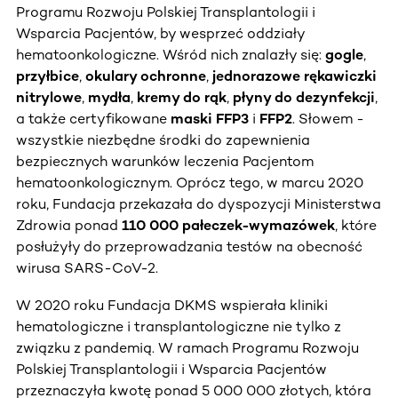
Programu Rozwoju Polskiej Transplantologii i
Wsparcia Pacjentów, by wesprzeć oddziały
hematoonkologiczne. Wśród nich znalazły się:
gogle
,
przyłbice
,
okulary ochronne
,
jednorazowe rękawiczki
nitrylowe
,
mydła
,
kremy do rąk
,
płyny do dezynfekcji
,
a także certyfikowane
maski FFP3
i
FFP2
. Słowem -
wszystkie niezbędne środki do zapewnienia
bezpiecznych warunków leczenia Pacjentom
hematoonkologicznym. Oprócz tego, w marcu 2020
roku, Fundacja przekazała do dyspozycji Ministerstwa
Zdrowia ponad
110 000 pałeczek-wymazówek
, które
posłużyły do przeprowadzania testów na obecność
wirusa SARS-CoV-2.
W 2020 roku Fundacja DKMS wspierała kliniki
hematologiczne i transplantologiczne nie tylko z
związku z pandemią. W ramach Programu Rozwoju
Polskiej Transplantologii i Wsparcia Pacjentów
przeznaczyła kwotę ponad 5 000 000 złotych, która