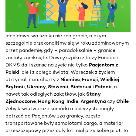
Idea dawstwa szpiku nie zna granic, o czym
szczególnie przekonaliśmy się w roku zdominowanym
przez pandemię, gdy – paradoksalnie – granice
zostały zamknięte. Dawcy szpiku z bazy Fundacji
DKMS dali szansę na życie nie tylko
Pacjentom z
Polski
, ale i z całego świata! Woreczek z życiem
otrzymali m.in. chorzy z
Niemiec
,
Francji
,
Wielkiej
Brytanii
,
Ukrainy
,
Słowenii
,
Białorusi
i
Estonii
, a
nawet tak odległych zakątków, jak
Stany
Zjednoczone
,
Hong Kong
,
Indie
,
Argentyna
czy
Chile
.
Żeby krwiotwórcze komórki macierzyste mogły
dotrzeć do Pacjentów zza granicy, często
transportowane były samolotami cargo, a materiał
przeszczepowy przez cały lot miał przy sobie pilot. To