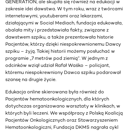
GENERATION, ale skupiła się również na edukacji w
zakresie idei dawstwa. W tym roku, wraz z twórcami
internetowymi, youtuberami oraz lekarzami,
działającymi w Social Mediach, fundacja edukowała,
obalała mity i przedstawiała fakty, związane z
dawstwem szpiku, a także prezentowała historie
Pacjentów, którzy dzięki niespokrewnionemu Dawcy
szpiku – żyją. Takiej historii możemy posłuchać w
programie „7 metrów pod ziemią”. W jednym z
odcinków wziął udział Rafał Waśko – policjant,
któremu niespokrewniony Dawca szpiku podarował
szansę na drugie życie.
Edukacja online skierowana była również do
Pacjentów hematoonkologicznych, dla których
dotychczas organizowano warsztaty w klinikach, w
których byli leczeni. We współpracy z Polską Koalicją
Pacjentów Onkologicznych oraz Stowarzyszeniem
Hematoonkologiczni, Fundacja DKMS nagrała cykl