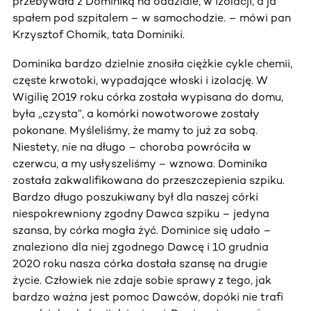
przebywała z Dominiką na oddziale, w izolacji, a ja
spałem pod szpitalem – w samochodzie. – mówi pan
Krzysztof Chomik, tata Dominiki.
Dominika bardzo dzielnie znosiła ciężkie cykle chemii,
częste krwotoki, wypadające włoski i izolację. W
Wigilię 2019 roku córka została wypisana do domu,
była „czysta”, a komórki nowotworowe zostały
pokonane. Myśleliśmy, że mamy to już za sobą.
Niestety, nie na długo – choroba powróciła w
czerwcu, a my usłyszeliśmy – wznowa. Dominika
została zakwalifikowana do przeszczepienia szpiku.
Bardzo długo poszukiwany był dla naszej córki
niespokrewniony zgodny Dawca szpiku – jedyna
szansa, by córka mogła żyć. Dominice się udało –
znaleziono dla niej zgodnego Dawcę i 10 grudnia
2020 roku nasza córka dostała szansę na drugie
życie. Człowiek nie zdaje sobie sprawy z tego, jak
bardzo ważna jest pomoc Dawców, dopóki nie trafi