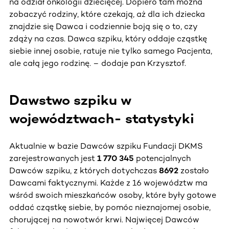
na odział onkologii dziecięcej. Dopiero tam można
zobaczyć rodziny, które czekają, aż dla ich dziecka
znajdzie się Dawca i codziennie boją się o to, czy
zdąży na czas. Dawca szpiku, który oddaje cząstkę
siebie innej osobie, ratuje nie tylko samego Pacjenta,
ale całą jego rodzinę. – dodaje pan Krzysztof.
Dawstwo szpiku w
województwach- statystyki
Aktualnie w bazie Dawców szpiku Fundacji DKMS
zarejestrowanych jest
1 770 345
potencjalnych
Dawców szpiku, z których dotychczas
8692
zostało
Dawcami faktycznymi. Każde z 16 województw ma
wśród swoich mieszkańców osoby, które były gotowe
oddać cząstkę siebie, by pomóc nieznajomej osobie,
chorującej na nowotwór krwi. Najwięcej Dawców