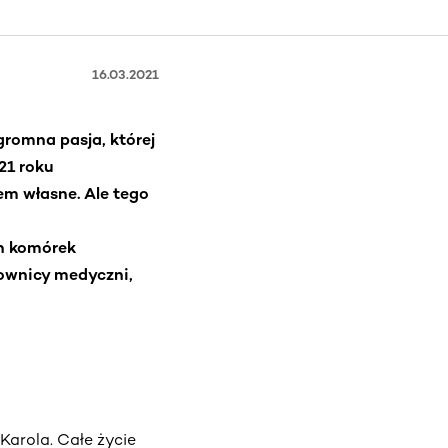
16.03.2021
gromna pasja, której
21 roku
em własne. Ale tego
ch komórek
ownicy medyczni,
Karola. Całe życie