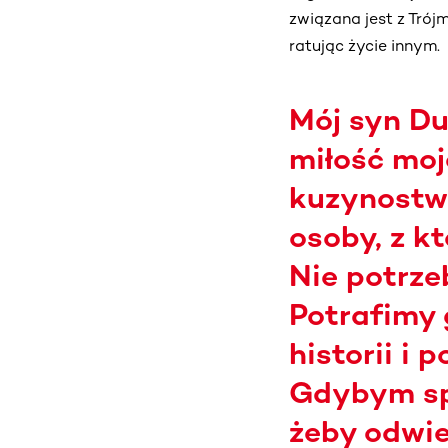
związana jest z Trójm
ratując życie innym.
Mój syn Du
miłość moj
kuzynostwo
osoby, z k
Nie potrze
Potrafimy 
historii i
Gdybym spa
żeby odwie