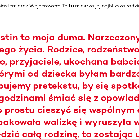
iastem oraz Wejherowem. To tu mieszka jej najbliższa rodzin
stin to moja duma. Narzeczony
ego życia. Rodzice, rodzeństwo
, przyjaciele, ukochana babci
tórymi od dziecka byłam bardzo
bujemy pretekstu, by się spotk
godzinami śmiać się z opowia
 po prostu cieszyć się wspólnym
kowała walizkę i wyruszyła w
dzić całą rodzinę, to zostając