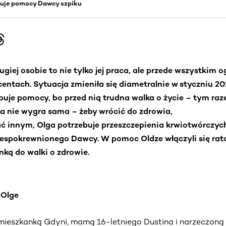
uje pomocy Dawcy szpiku
giej osobie to nie tylko jej praca, ale przede wszystkim o
centach. Sytuacja zmieniła się diametralnie w styczniu 20
ebuje pomocy, bo przed nią trudna walka o życie – tym raz
 nie wygra sama – żeby wrócić do zdrowia,
ć innym, Olga potrzebuje przeszczepienia krwiotwórczy
iespokrewnionego Dawcy. W pomoc Oldze włączyli się rat
anką do walki o zdrowie.
eOlge
mieszkanką Gdyni, mamą 16-letniego Dustina i narzeczoną 