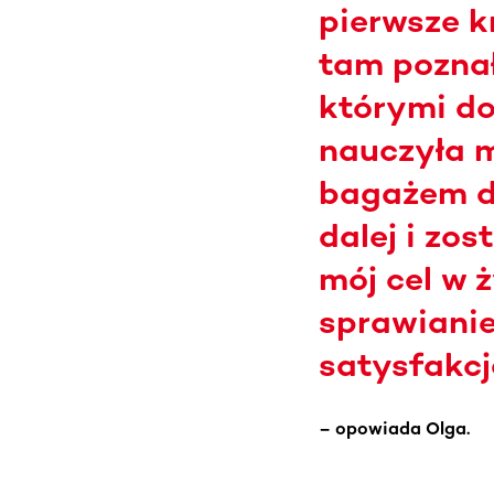
pierwsze k
tam pozna
którymi do
nauczyła m
bagażem d
dalej i zo
mój cel w 
sprawianie
satysfakcj
– opowiada Olga.