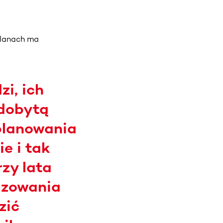
planach ma
i, ich
 zdobytą
planowania
e i tak
zy lata
izowania
zić