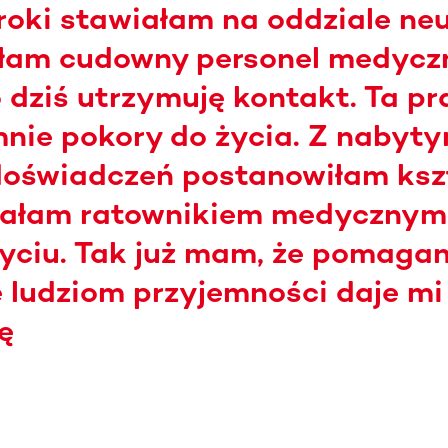
roki stawiałam na oddziale neur
łam cudowny personel medyczn
 dziś utrzymuję kontakt. Ta pr
nie pokory do życia. Z nabyt
oświadczeń postanowiłam kszt
stałam ratownikiem medycznym 
życiu. Tak już mam, że pomagan
 ludziom przyjemności daje m
ę