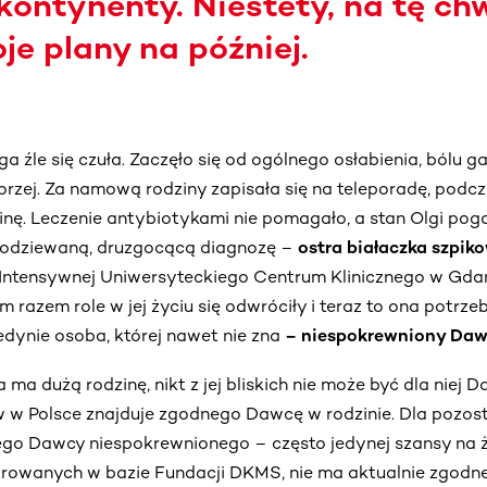
kontynenty. Niestety, na tę ch
je plany na później.
 źle się czuła. Zaczęło się od ogólnego osłabienia, bólu gar
rzej. Za namową rodziny zapisała się na teleporadę, podcza
ginę. Leczenie antybiotykami nie pomagało, a stan Olgi poga
spodziewaną, druzgocącą diagnozę –
ostra białaczka szpik
 Intensywnej Uniwersyteckiego Centrum Klinicznego w Gdań
m razem role w jej życiu się odwróciły i teraz to ona potrz
dynie osoba, której nawet nie zna
– niespokrewniony Dawc
ma dużą rodzinę, nikt z jej bliskich nie może być dla niej D
 w Polsce znajduje zgodnego Dawcę w rodzinie. Dla pozos
ego Dawcy niespokrewnionego – często jedynej szansy na 
estrowanych w bazie Fundacji DKMS, nie ma aktualnie zgodn