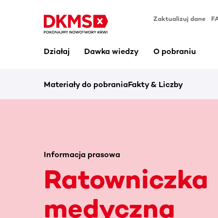
Zaktualizuj dane
F
Działaj
Dawka wiedzy
O pobraniu
Materiały do pobrania
Fakty & Liczby
Informacja prasowa
Ratowniczka
medyczna