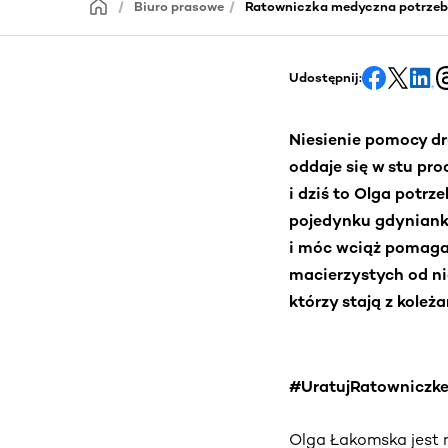
Biuro prasowe
Ratowniczka medyczna potrzeb
Udostępnij:
Niesienie pomocy dru
oddaje się w stu pro
i dziś to Olga potrz
pojedynku gdynianka
i móc wciąż pomaga
macierzystych od n
którzy stają z koleż
#UratujRatowniczk
Olga Łakomska jest 