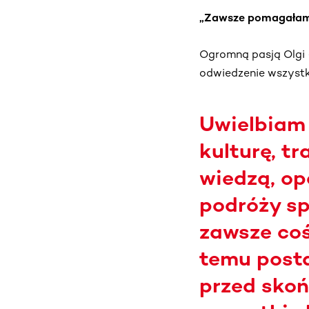
„Zawsze pomagałam 
Ogromną pasją Olgi –
odwiedzenie wszystk
Uwielbiam 
kulturę, tr
wiedzą, op
podróży sp
zawsze coś
temu posta
przed skoń