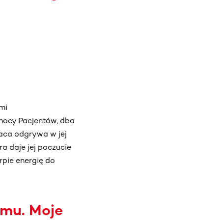
mi
mocy Pacjentów, dba
aca odgrywa w jej
ra daje jej poczucie
rpie energię do
emu. Moje