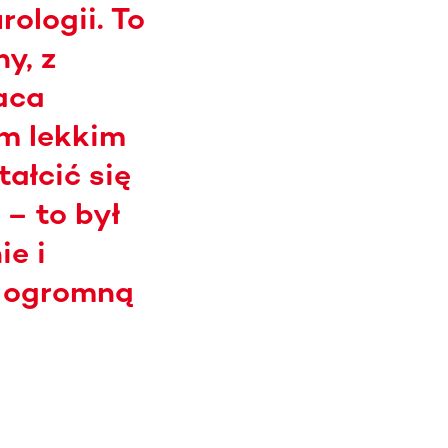
ologii. To
y, z
aca
ym lekkim
ałcić się
– to był
ie i
i ogromną