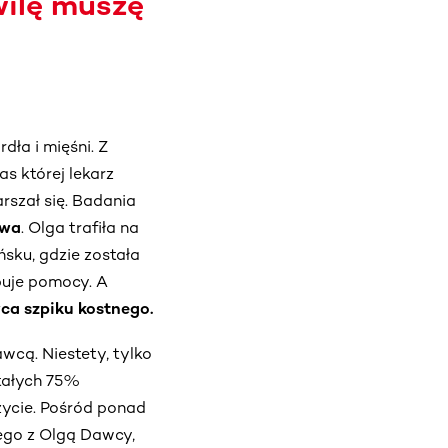
wilę muszę
dła i mięśni. Z
s której lekarz
rszał się. Badania
owa
. Olga trafiła na
sku, gdzie została
ebuje pomocy. A
a szpiku kostnego.
awcą. Niestety, tylko
tałych 75%
życie. Pośród ponad
ego z Olgą Dawcy,