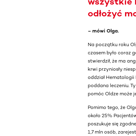
wszystkie 
odłożyć mo
– mówi Olga.
Na początku roku Olga
czasem było coraz go
stwierdził, że ma an
krwi przyniosły nie
oddział Hematologii
poddana leczeniu. Ty
pomóc Oldze może je
Pomimo tego, że Olga 
około 25% Pacjentów
poszukuje się zgodn
1,7 mln osób, zarej