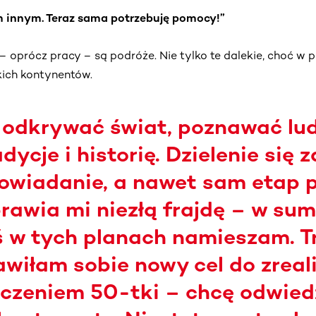
innym. Teraz sama potrzebuję pomocy!”
 oprócz pracy – są podróże. Nie tylko te dalekie, choć w 
ich kontynentów.
odkrywać świat, poznawać ludz
adycje i historię. Dzielenie się
owiadanie, a nawet sam etap 
rawia mi niezłą frajdę – w sumi
 w tych planach namieszam. Tr
wiłam sobie nowy cel do zreal
czeniem 50-tki – chcę odwied