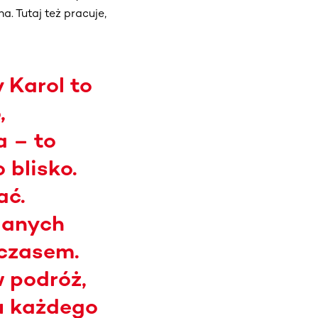
a. Tutaj też pracuje,
 Karol to
,
a – to
 blisko.
ać.
danych
 czasem.
 podróż,
 u każdego