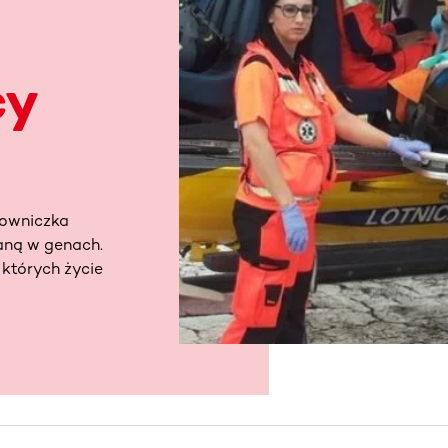
cy
towniczka
aną w genach.
których życie