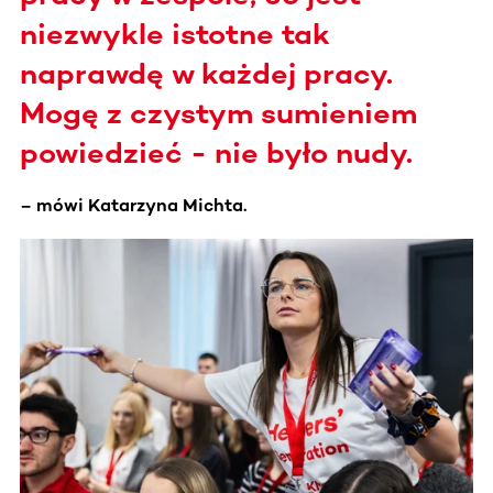
niezwykle istotne tak
naprawdę w każdej pracy.
Mogę z czystym sumieniem
powiedzieć - nie było nudy.
– mówi Katarzyna Michta.