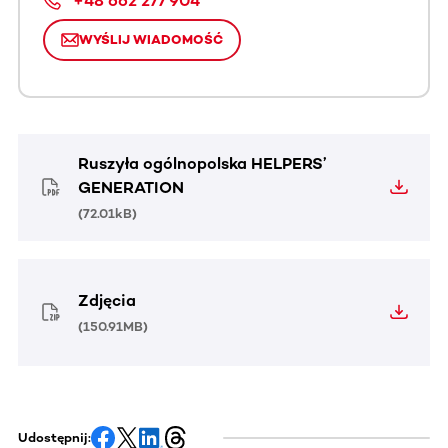
+48 662 277 904
WYŚLIJ WIADOMOŚĆ
Ruszyła ogólnopolska HELPERS’
GENERATION
(
72.01kB
)
Zdjęcia
(
150.91MB
)
Udostępnij: