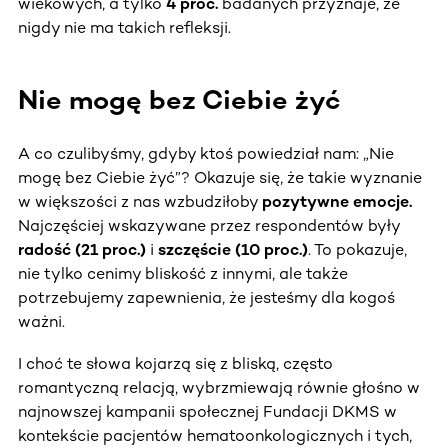
wiekowych, a tylko
4 proc.
badanych przyznaje, że
nigdy nie ma takich refleksji.
Nie mogę bez Ciebie żyć
A co czulibyśmy, gdyby ktoś powiedział nam: „Nie
mogę bez Ciebie żyć”? Okazuje się, że takie wyznanie
w większości z nas wzbudziłoby
pozytywne emocje.
Najczęściej wskazywane przez respondentów były
radość (21 proc.)
i
szczęście (10 proc.)
. To pokazuje,
nie tylko cenimy bliskość z innymi, ale także
potrzebujemy zapewnienia, że jesteśmy dla kogoś
ważni.
I choć te słowa kojarzą się z bliską, często
romantyczną relacją, wybrzmiewają równie głośno w
najnowszej kampanii społecznej Fundacji DKMS w
kontekście pacjentów hematoonkologicznych i tych,