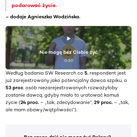
podarować życie.
– dodaje Agnieszka Wodzińska.
Nie mogę bez Ciebie żyć
0:30
Według badania SW Research co
5.
respondent jest
już zarejestrowany jako potencjalny dawca szpiku, a
53 proc
. osób niezarejestrowanych rozważyłoby
zostanie dawcą, gdyby miało to uratować komuś
życie (
24 proc.
– „tak, zdecydowanie”,
29 proc.
– „tak,
ale mam obawy/wątpliwości”).