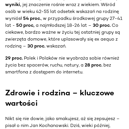
wyniki,
jej znaczenie rośnie wraz z wiekiem. Wśród
osób w wieku 42-55 lat odsetek wskazań na rodzinę
wyniósł
54 proc.
, w przypadku środkowej grupy 27-41
lat -
50 proc,
a najmłodszej
18-26 lat –
30 proc.
Co
ciekawe, bardzo ważne w życiu tej ostatniej grupy są
zwierzęta domowe, które uplasowały się ex aequo z
rodziną –
30 proc.
wskazań.
29 proc.
Polek i Polaków nie wyobraża sobie również
życia bez spacerów, ruchu, natury, a
28 proc.
bez
smartfona z dostępem do internetu.
Zdrowie i rodzina – kluczowe
wartości
Nikt się nie dowie, jako smakujesz, aż się zepsujesz –
pisał o nim Jan Kochanowski. Dziś, wieki później,