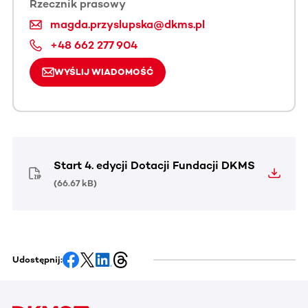
Rzecznik prasowy
magda.przyslupska@dkms.pl
+48 662 277 904
WYŚLIJ WIADOMOŚĆ
Start 4. edycji Dotacji Fundacji DKMS
(
66.67 kB
)
Udostępnij: