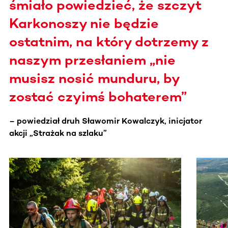
śmiało powiedzieć, że szczyt
Karkonoszy nie będzie
ostatnim, na który dotrzemy z
naszym przesłaniem „nie
musisz nosić munduru, by
zostać czyimś bohaterem”
– powiedział druh Sławomir Kowalczyk, inicjator
akcji „Strażak na szlaku”
Ta sekcja zawiera treści przewijane w poziomie. Użyj kl