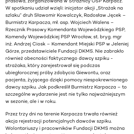
prasowa, zorganizowana w Strażnicy OSP Karpacz.
W spotkaniu udział wzięli: inicjator akcji „Strażak na
szlaku” druh Sławomir Kowalczyk, Radosław Jęcek –
Burmistrz Karpacza, mł. asp. Wojciech Walens –
Rzecznik Prasowy Komendanta Wojewódzkiego PSP,
Komendy Wojewódzkiej PSP Wrocław, st. bryg. mgr
inż. Andrzej Ciosk – Komendant Miejski PSP w Jeleniej
Górze, przedstawiciele Fundacji DKMS. Nie zabrakło
również obecności faktycznego dawcy szpiku -
strażaka, który zarejestrował się podczas
ubiegłorocznej próby zdobycia Giewontu, oraz
pacjenta, żyjącego dzięki pomocy niespokrewnionego
dawcy szpiku. Jak podkreślił Burmistrz Karpacza – to
szczególne wydarzenie jest nie tylko najważniejszym
w sezonie, ale i w roku.
Przez trzy dni na terenie Karpacza trwała również
akcja rejestracji potencjalnych dawców szpiku.
Wolontariuszy i pracowników Fundacji DKMS można