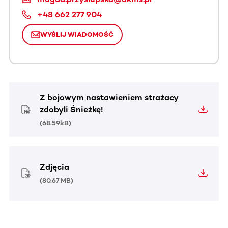
+48 662 277 904
WYŚLIJ WIADOMOŚĆ
Z bojowym nastawieniem strażacy
zdobyli Śnieżkę!
(
68.59kB
)
Zdjęcia
(
80.67 MB
)