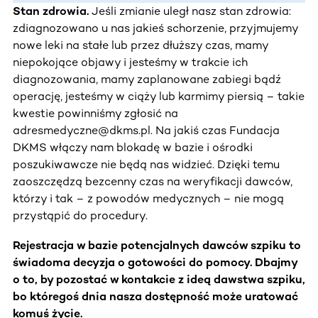
Stan zdrowia.
Jeśli zmianie uległ nasz stan zdrowia:
zdiagnozowano u nas jakieś schorzenie, przyjmujemy
nowe leki na stałe lub przez dłuższy czas, mamy
niepokojące objawy i jesteśmy w trakcie ich
diagnozowania, mamy zaplanowane zabiegi bądź
operację, jesteśmy w ciąży lub karmimy piersią – takie
kwestie powinniśmy zgłosić na
adresmedyczne@dkms.pl. Na jakiś czas Fundacja
DKMS włączy nam blokadę w bazie i ośrodki
poszukiwawcze nie będą nas widzieć. Dzięki temu
zaoszczędzą bezcenny czas na weryfikacji dawców,
którzy i tak – z powodów medycznych – nie mogą
przystąpić do procedury.
Rejestracja w bazie potencjalnych dawców szpiku to
świadoma decyzja o gotowości do pomocy. Dbajmy
o to, by pozostać w kontakcie z ideą dawstwa szpiku,
bo któregoś dnia nasza dostępność może uratować
komuś życie.