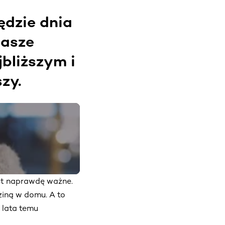
ędzie dnia
nasze
bliższym i
zy.
st naprawdę ważne.
ziną w domu. A to
 lata temu