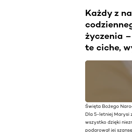
Każdy z na
codzienne
życzenia –
te ciche, w
Święta Bożego Narod
Dla 5-letniej Marysi
wszystko dzięki niez
podarował jej szans