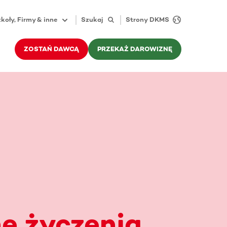
koły, Firmy & inne
Szukaj
Strony DKMS
ZOSTAŃ DAWCĄ
PRZEKAŻ DAROWIZNĘ
e życzenia