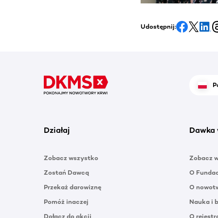
Udostępnij:
P
Działaj
Dawka 
Zobacz wszystko
Zobacz 
Zostań Dawcą
O Funda
Przekaż darowiznę
O nowotw
Pomóż inaczej
Nauka i 
Dołącz do akcji
O rejestr