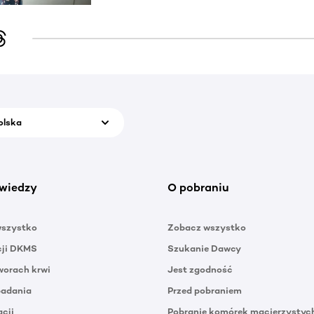
olska
wiedzy
O pobraniu
wszystko
Zobacz wszystko
cji DKMS
Szukanie Dawcy
orach krwi
Jest zgodność
badania
Przed pobraniem
acji
Pobranie komórek macierzystyc