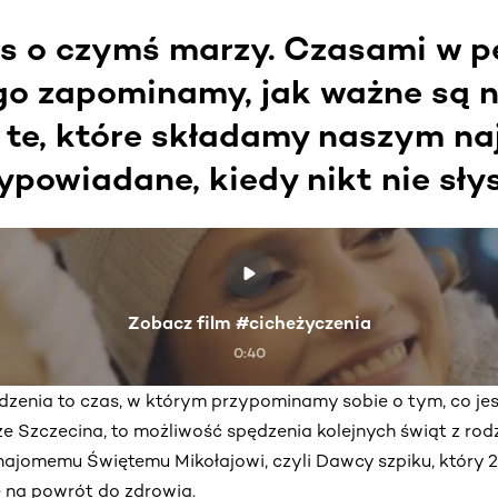
s o czymś marzy. Czasami w p
go zapominamy, jak ważne są 
 te, które składamy naszym naj
ypowiadane, kiedy nikt nie słys
Zobacz film #cicheżyczenia
0:40
zenia to czas, w którym przypominamy sobie o tym, co je
 ze Szczecina, to możliwość spędzenia kolejnych świąt z rod
najomemu Świętemu Mikołajowi, czyli Dawcy szpiku, który 2
ę na powrót do zdrowia.