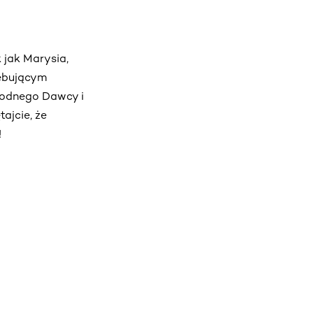
 jak Marysia,
ebującym
zgodnego Dawcy i
ajcie, że
!