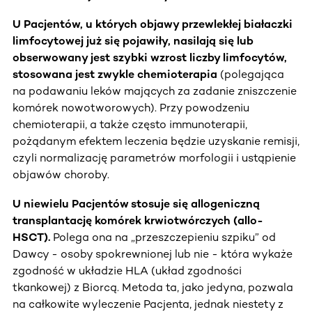
U Pacjentów, u których objawy przewlekłej białaczki
limfocytowej już się pojawiły, nasilają się lub
obserwowany jest szybki wzrost liczby limfocytów,
stosowana jest zwykle chemioterapia
(polegająca
na podawaniu leków mających za zadanie zniszczenie
komórek nowotworowych). Przy powodzeniu
chemioterapii, a także często immunoterapii,
pożądanym efektem leczenia będzie uzyskanie remisji,
czyli normalizację parametrów morfologii i ustąpienie
objawów choroby.
U niewielu Pacjentów stosuje się allogeniczną
transplantację komórek krwiotwórczych (allo-
HSCT).
Polega ona na „przeszczepieniu szpiku” od
Dawcy - osoby spokrewnionej lub nie - która wykaże
zgodność w układzie HLA (układ zgodności
tkankowej) z Biorcą. Metoda ta, jako jedyna, pozwala
na całkowite wyleczenie Pacjenta, jednak niestety z