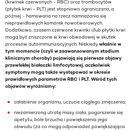
(krwinek czerwonych - RBC) oraz trombocytów
(płytek krwi - PLT) jest stopniowo ograniczana, a
później - hamowana na rzecz namnażania się
nieprawidłowych komórek nowotworowych.
Dodatkowo, czasem czerwone krwinki i/lub płytki krwi
mogą być zniszczone w krwi obwodowej w skutek
procesów autoimmunizacyjnych. Niekiedy
właśnie w
tym momencie (czyli w zaawansowanym stadium
klinicznym choroby) pojawiają się pierwsze objawy
przewlekłej białaczki limfocytowej, aczkolwiek
symptomy mogą także występować w okresie
prawidłowych parametrów RBC i PLT. Wśród tych
objawów wyróżniamy:
osłabienie organizmu, uczucie ciągłego zmęczenia;
niezamierzoną utratę masy ciała, pogorszenie się
apetytu, bóle brzucha i powiększenia jego
obwodu (za co mogą odpowiadać powiększająca