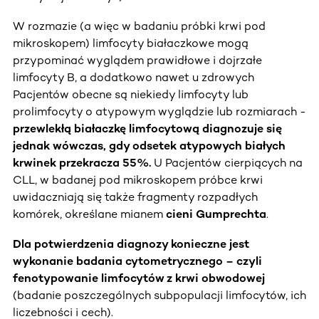
W rozmazie (a więc w badaniu próbki krwi pod
mikroskopem) limfocyty białaczkowe mogą
przypominać wyglądem prawidłowe i dojrzałe
limfocyty B, a dodatkowo nawet u zdrowych
Pacjentów obecne są niekiedy limfocyty lub
prolimfocyty o atypowym wyglądzie lub rozmiarach -
przewlekłą białaczkę limfocytową diagnozuje się
jednak wówczas, gdy odsetek atypowych białych
krwinek przekracza 55%.
U Pacjentów cierpiących na
CLL, w badanej pod mikroskopem próbce krwi
uwidaczniają się także fragmenty rozpadłych
komórek, określane mianem
cieni Gumprechta
.
Dla potwierdzenia diagnozy konieczne jest
wykonanie badania cytometrycznego – czyli
fenotypowanie limfocytów z krwi obwodowej
(badanie poszczególnych subpopulacji limfocytów, ich
liczebności i cech).