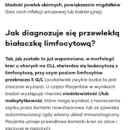
bladość powłok skórnych, powiększenie migdałków
(bez cech infekcji wirusowej lub bakteryjnej).
Jak diagnozuje się przewlekłą
białaczkę limfocytową?
Tak, jak zostało to już wspomniane, w morfologii
krwi u chorych na CLL stwierdza się leukocytozę z
limfocytozą, przy czym poziom limfocytów
przekracza 5 G/L
(aczkolwiek zwykle liczba ta jest
znacznie wyższa). U części Pacjentów w wynikach
badań występuje również
niedokrwistość i/lub
małopłytkowość
, które mogą wynikać z nacieczenia
szpiku przez komórki nowotworowe, lub ze zjawiska
autoimmunizacji (gdy własny układ immunologiczny
Pacjenta uznaje prawidłowe komórki krwi za obce i
zaczyna je niszczyć).