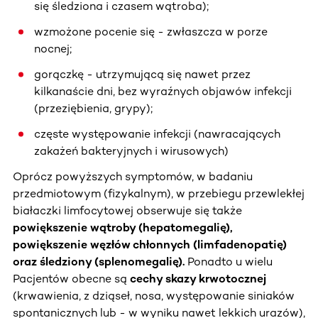
się śledziona i czasem wątroba);
wzmożone pocenie się - zwłaszcza w porze
nocnej;
gorączkę - utrzymującą się nawet przez
kilkanaście dni, bez wyraźnych objawów infekcji
(przeziębienia, grypy);
częste występowanie infekcji (nawracających
zakażeń bakteryjnych i wirusowych)
Oprócz powyższych symptomów, w badaniu
przedmiotowym (fizykalnym), w przebiegu przewlekłej
białaczki limfocytowej obserwuje się także
powiększenie wątroby (hepatomegalię),
powiększenie węzłów chłonnych (limfadenopatię)
oraz śledziony (splenomegalię).
Ponadto u wielu
Pacjentów obecne są
cechy skazy krwotocznej
(krwawienia, z dziąseł, nosa, występowanie siniaków
spontanicznych lub - w wyniku nawet lekkich urazów),