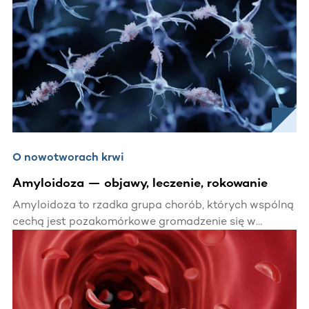
O nowotworach krwi
Amyloidoza — objawy, leczenie, rokowanie
Amyloidoza to rzadka grupa chorób, których wspólną
cechą jest pozakomórkowe gromadzenie się w
tkankach i narządach nierozpuszczalnego białka. Nie
są znane wszystkie przyczyny jej rozwoju i trudno
ocenić częstość jej występowania. Na czym polega
amyloidoza? Jakie są objawy i jak się ją leczy?