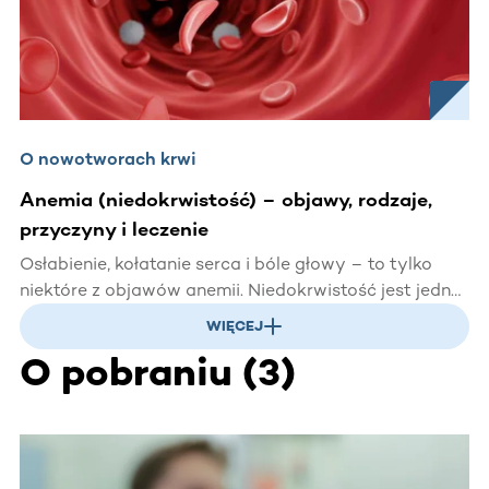
O nowotworach krwi
Anemia (niedokrwistość) – objawy, rodzaje,
przyczyny i leczenie
Osłabienie, kołatanie serca i bóle głowy – to tylko
niektóre z objawów anemii. Niedokrwistość jest jedną
z najczęstszych chorób układu krwionośnego, którą
WIĘCEJ
łatwo zlekceważyć. Dlatego dowiedz się, jakie są jej
O pobraniu
(
3
)
przyczyny, niepokojące objawy oraz czy jest groźna
dla zdrowia.