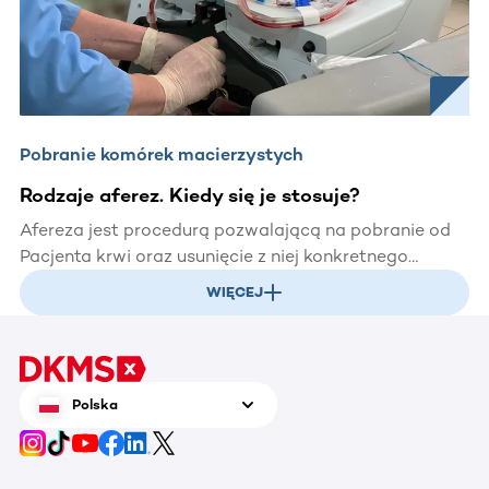
Pobranie komórek macierzystych
Rodzaje aferez. Kiedy się je stosuje?
Afereza jest procedurą pozwalającą na pobranie od
Pacjenta krwi oraz usunięcie z niej konkretnego
składnika (osocza, krwinek białych, czerwonych lub
WIĘCEJ
innych elementów morfotycznych). Aferezę
wykorzystuje się przy pobieraniu materiału
przeszczepowego od Dawców, jak i w celach
terapeutycznych.
Polska