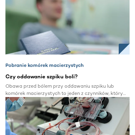
Pobranie komórek macierzystych
Czy oddawanie szpiku boli?
Obawa przed bólem przy oddawaniu szpiku lub
komórek macierzystych to jeden z czynników, który
powstrzymuje wiele osób przed rejestracją jako
potencjalny Dawca. Czy oddawanie szpiku jest
bolesne?Według Dawców nie. Ból związany z
oddawaniem szpiku porównują do bólu jak przy
stłuczeniu o kant szafki.