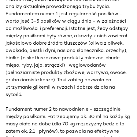
analizy aktualnie prowadzonego trybu życia.
Fundamentem numer 1 jest regularność posiłków -
warto jeść 3-5 posiłków w ciągu dnia - w zależności
od możliwości i preferencji. Istotne jest, żeby odstępy
między posiłkami były równe, a każdy z nich zawierał
jakościowo dobre źródła tłuszczów (oliwa z oliwek,
awokado, pestki dyni, nasiona słonecznika, orzechy),
białka (niskotłuszczowe produkty mleczne, chude
mięso, ryby, jaja, strączki) i węglowodanów
(pełnoziarniste produkty zbożowe, warzywa, owoce,
gruboziarniste kasze). Taki zabieg pozwala na
utrzymanie glikemii w ryzach i dobrze działa na
sytość.
Fundament numer 2 to nawodnienie - szczególnie
między posiłkami. Potrzebujemy ok. 30 ml na każdy kg
masy ciała na dobę (dla 70 kg mężczyzny będzie to
zatem ok. 2,1 l płynów), to pozwala na efektywne