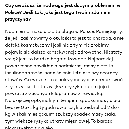
Czy uważasz, że nadwaga jest dużym problemem w
Polsce? Jeśli tak, jaka jest tego Twoim zdaniem
przyczyna?
Nadmierna masa ciała to plaga w Polsce. Pamiętajmy,
że jeśli zaś mówimy o otyłości to jest to choroba, a nie
defekt kosmetyczny i jeśli nic z tym nie zrobimy
pojawią się dalsze konsekwencje zdrowotne. Niestety
wciąż jest to bardzo bagatelizowane. Najbardziej
powszechne powikłania nadmiernej masy ciała to
insulinooporność, nadciśnienie tętnicze czy choroby
stawów. Co ważne - nie należy masy ciała redukować
zbyt szybko, bo to zwiększa ryzyko efektu jojo i
powrotu zrzuconych kilogramów z nawiązką.
Najczęściej optymalnym tempem spadku masy ciała
będzie 0,5-1 kg tygodniowo, czyli przedział od 2 do 4
kg w skali miesiąca. Im szybszy spadek masy ciała,
tym większe ryzyko utraty mięśniowej. To bardzo
niekorzystne zjawisko.