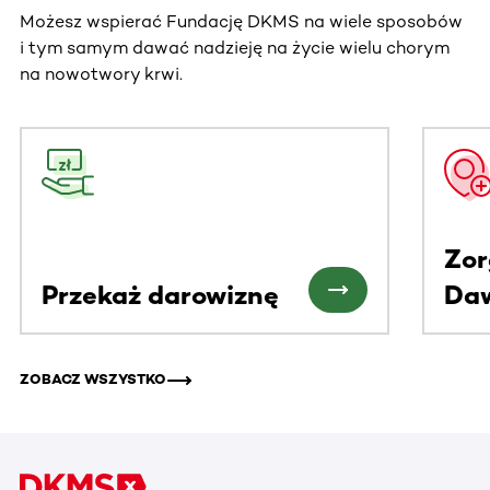
Możesz wspierać Fundację DKMS na wiele sposobów
i tym samym dawać nadzieję na życie wielu chorym
na nowotwory krwi.
Ta sekcja zawiera treści przewijane w poziomie. Użyj kl
Zor
Przekaż darowiznę
Da
ZOBACZ WSZYSTKO