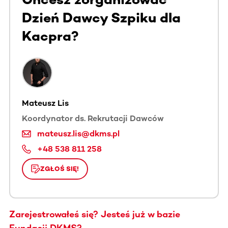
Dzień Dawcy Szpiku dla
Kacpra?
Mateusz Lis
Koordynator ds. Rekrutacji Dawców
mateusz.lis@dkms.pl
+48 538 811 258
ZGŁOŚ SIĘ!
Zarejestrowałeś się? Jesteś już w bazie
Fundacji DKMS?