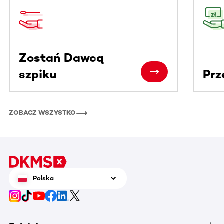
Ta sekcja zawiera treści przewijane w poziomie. Użyj kl
Zostań Dawcą
szpiku
Prz
ZOBACZ WSZYSTKO
Polska