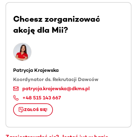
Chcesz zorganizować
akcję dla Mii?
Patrycja Krajewska
Koordynator ds. Rekrutacji Dawców
patrycja.krajewska@dkms.pl
+48 515 143 667
ZGŁOŚ SIĘ!
Zarejestrowałeś się? Jesteś już w bazie