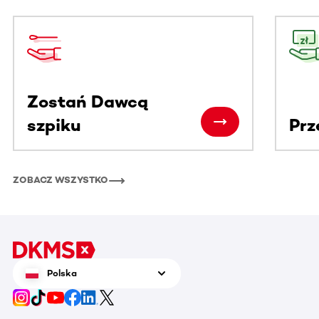
Ta sekcja zawiera treści przewijane w poziomie. Użyj kl
Zostań Dawcą
szpiku
Prz
ZOBACZ WSZYSTKO
Polska