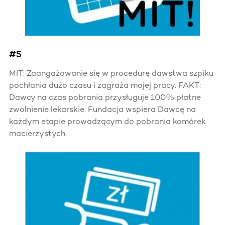
#5
MIT: Zaangażowanie się w procedurę dawstwa szpiku
pochłania dużo czasu i zagraża mojej pracy. FAKT:
Dawcy na czas pobrania przysługuje 100% płatne
zwolnienie lekarskie. Fundacja wspiera Dawcę na
każdym etapie prowadzącym do pobrania komórek
macierzystych.