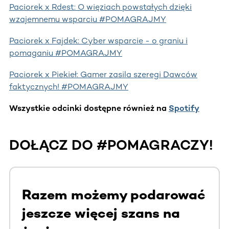
Paciorek x Rdest: O więziach powstałych dzięki
wzajemnemu wsparciu #POMAGRAJMY
Paciorek x Fajdek: Cyber wsparcie - o graniu i
pomaganiu #POMAGRAJMY
Paciorek x Piekieł: Gamer zasila szeregi Dawców
faktycznych! #POMAGRAJMY
Wszystkie odcinki dostępne również na
Spotify
DOŁĄCZ DO #POMAGRACZY!
Razem możemy podarować
jeszcze więcej szans na