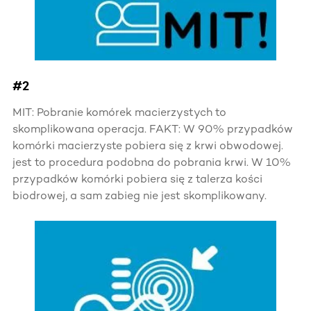
#2
MIT: Pobranie komórek macierzystych to
skomplikowana operacja. FAKT: W 90% przypadków
komórki macierzyste pobiera się z krwi obwodowej.
jest to procedura podobna do pobrania krwi. W 10%
przypadków komórki pobiera się z talerza kości
biodrowej, a sam zabieg nie jest skomplikowany.