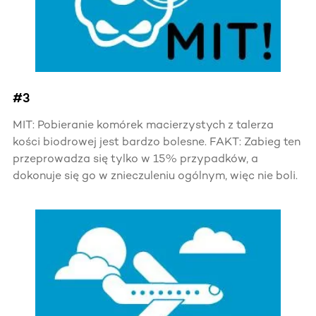
#3
MIT: Pobieranie komórek macierzystych z talerza
kości biodrowej jest bardzo bolesne. FAKT: Zabieg ten
przeprowadza się tylko w 15% przypadków, a
dokonuje się go w znieczuleniu ogólnym, więc nie boli.