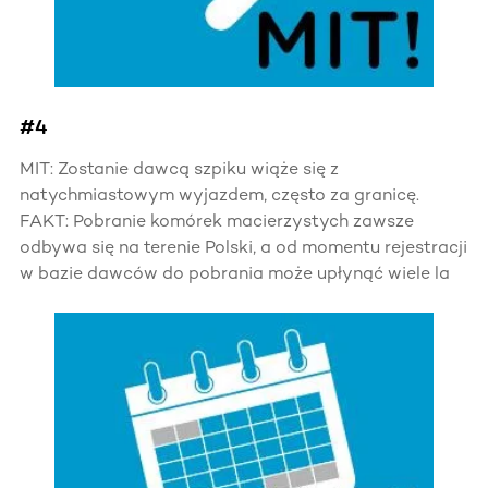
#4
MIT: Zostanie dawcą szpiku wiąże się z
natychmiastowym wyjazdem, często za granicę.
FAKT: Pobranie komórek macierzystych zawsze
odbywa się na terenie Polski, a od momentu rejestracji
w bazie dawców do pobrania może upłynąć wiele la