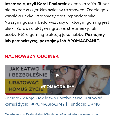
Internecie, czyli Karol Paciorek
: dziennikarz, YouTuber,
ale przede wszystkim świetny rozmówca. Znacie go z
kanałów Lekko Stronniczy oraz Imponderabilia.
Naszymi gośćmi będą wszyscy ci, którym gaming jest
bliski. Zarówno aktywni gracze, streamerzy, jak i
osoby, które gaming traktują jako hobby.
Poznajmy
ich perspektywę, poznajmy ich #POMAGRANIE.
NAJNOWSZY ODCINEK
#POMAGRAJMY
Paciorek x Rojo: Jak łatwo i bezboleśnie uratować
komuś życie? #POMAGRAJMY | Fundacja DKMS
Paciorek x Dziedzic: Kiedy wróg atakuje nagle, a