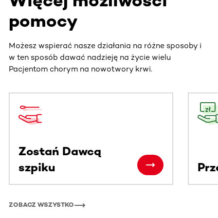
Więcej możliwości
pomocy
Możesz wspierać nasze działania na różne sposoby i
w ten sposób dawać nadzieję na życie wielu
Pacjentom chorym na nowotwory krwi.
Ta sekcja zawiera treści przewijane w poziomie. Użyj kl
Zostań Dawcą
szpiku
Prz
ZOBACZ WSZYSTKO