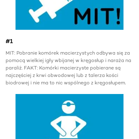
#1
MIT: Pobranie komórek macierzystych odbywa się za
pomocą wielkiej igły wbijanej w kręgosłup i naraża na
paraliż. FAKT: Komórki macierzyste pobierane są
najczęściej z krwi obwodowej lub z talerza kości
biodrowej i nie ma to nic wspólnego z kręgosłupem.