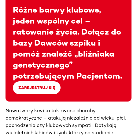
Różne barwy klubowe,
jeden wspólny cel –
ratowanie życia. Dołącz do
bazy Dawców szpiku i
pomóż znaleźć „bliźniaka
genetycznego”
potrzebującym Pacjentom.
ZAREJESTRUJ SIĘ
Nowotwory krwi to tak zwane choroby
demokratyczne – atakują niezależnie od wieku, płci,
pochodzenia czy klubowych sympatii. Dotykają
wieloletnich kibiców i tych, którzy na stadionie