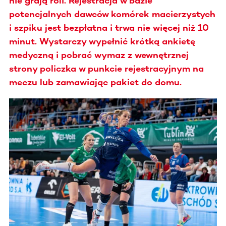
nie grają roli. Rejestracja w bazie
potencjalnych dawców komórek macierzystych
i szpiku jest bezpłatna i trwa nie więcej niż 10
minut. Wystarczy wypełnić krótką ankietę
medyczną i pobrać wymaz z wewnętrznej
strony policzka w punkcie rejestracyjnym na
meczu lub zamawiając pakiet do domu.