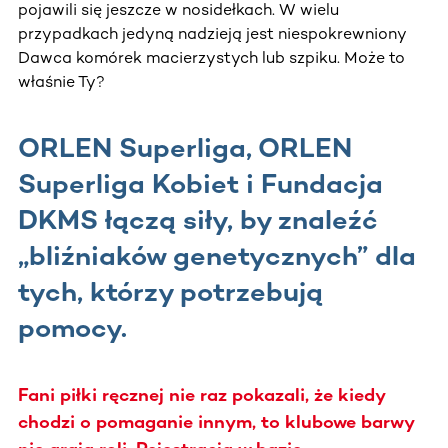
pojawili się jeszcze w nosidełkach. W wielu
przypadkach jedyną nadzieją jest niespokrewniony
Dawca komórek macierzystych lub szpiku. Może to
właśnie Ty?
ORLEN Superliga, ORLEN
Superliga Kobiet i Fundacja
DKMS łączą siły, by znaleźć
„bliźniaków genetycznych” dla
tych, którzy potrzebują
pomocy.
Fani piłki ręcznej nie raz pokazali, że kiedy
chodzi o pomaganie innym, to klubowe barwy