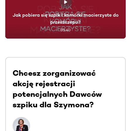
Jak pobiera się szpik i komórki macierzyste do
przeszczepu?
01:40
Chcesz zorganizować
akcję rejestracji
potencjalnych Dawców
szpiku dla Szymona?