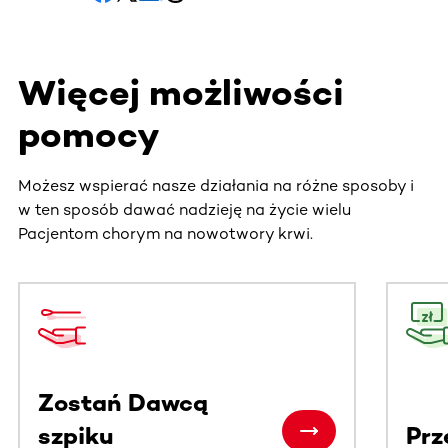
Więcej możliwości
pomocy
Możesz wspierać nasze działania na różne sposoby i
w ten sposób dawać nadzieję na życie wielu
Pacjentom chorym na nowotwory krwi.
Ta sekcja zawiera treści przewijane w poziomie. Użyj kl
Zostań Dawcą
szpiku
Prz