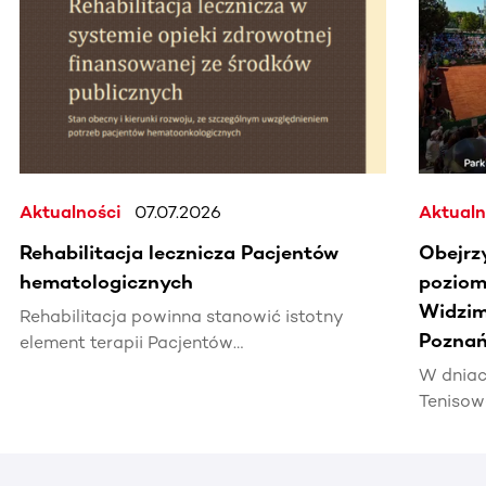
Aktualności
07.07.2026
Aktualn
Rehabilitacja lecznicza Pacjentów
Obejrz
hematologicznych
poziomi
Widzim
Rehabilitacja powinna stanowić istotny
Poznań
element terapii Pacjentów
hematoonkologicznych, wpływając na ich
W dniac
jakość życia i efektywność leczenia.
Tenisow
areną w
Enea Po
czerwca