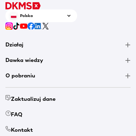
tenis n
zrobić 
Polska
chorują
Działaj
Dawka wiedzy
O pobraniu
Zaktualizuj dane
FAQ
Kontakt