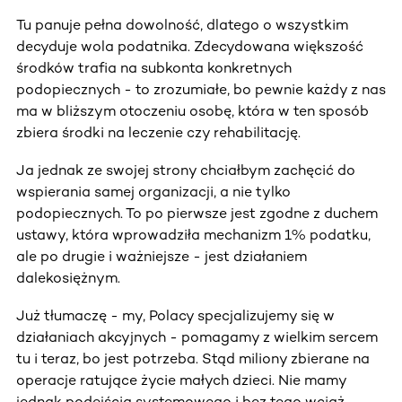
Tu panuje pełna dowolność, dlatego o wszystkim
decyduje wola podatnika. Zdecydowana większość
środków trafia na subkonta konkretnych
podopiecznych - to zrozumiałe, bo pewnie każdy z nas
ma w bliższym otoczeniu osobę, która w ten sposób
zbiera środki na leczenie czy rehabilitację.
Ja jednak ze swojej strony chciałbym zachęcić do
wspierania samej organizacji, a nie tylko
podopiecznych. To po pierwsze jest zgodne z duchem
ustawy, która wprowadziła mechanizm 1% podatku,
ale po drugie i ważniejsze - jest działaniem
dalekosiężnym.
Już tłumaczę - my, Polacy specjalizujemy się w
działaniach akcyjnych - pomagamy z wielkim sercem
tu i teraz, bo jest potrzeba. Stąd miliony zbierane na
operacje ratujące życie małych dzieci. Nie mamy
jednak podejścia systemowego i bez tego wciąż